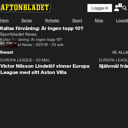
Logga in
Hem
Serier
Nyheter
Sport
Nöje
Livsstil
Kallas förvåning: Är ingen topp 10?
Sportbladet News
Kallas förvåning: Är ingen topp 10?
Se mer
Sportbladet News
•
30.11.19
•
33 sek
Senast
SE ALLA
EUROPA LEAGUE
•
20 MAJ
1:32
EUROPA LEAG
Victor Nilsson Lindelöf vinner Europa
Självmål frå
League med sitt Aston Villa