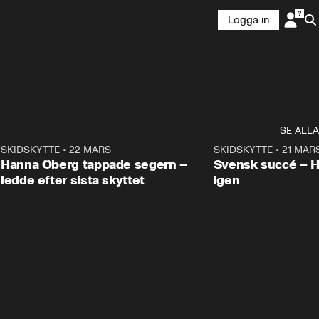
Logga in
SE ALLA
9
SKIDSKYTTE
•
22 MARS
0:55
SKIDSKYTTE
•
21 MAR
Hanna Öberg tappade segern –
Svensk succé – 
ledde efter sista skyttet
igen