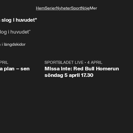
Hem
Serier
Nyheter
Sport
Nöje
Mer
Livsstil
slog i huvudet”
log i huvudet”
 i längdskidor
PRIL
1:03
SPORTBLADET LIVE
•
4 APRIL
1:0
va plan – sen
Missa inte: Red Bull Homerun
söndag 5 april 17.30