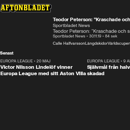
Teodor Peterson: ”Kraschade och 
Sportbladet News
Teodor Peterson: ”Kraschade och s
Sportbladet News
•
30.11.19
•
84 sek
Calle Halfvarsson
Längdskidor
Världscupen
Senast
EUROPA LEAGUE
•
20 MAJ
1:32
EUROPA LEAGUE
•
9 A
Victor Nilsson Lindelöf vinner
Självmål från hal
Europa League med sitt Aston Villa
skadad