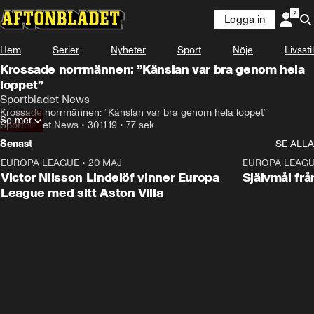
Logga in
Hem
Serier
Nyheter
Sport
Nöje
Livsstil
Krossade norrmännen: ”Känslan var bra genom hela
loppet”
Sportbladet News
Krossade norrmännen: ”Känslan var bra genom hela loppet”
Se mer
Sportbladet News
•
30.11.19
•
77 sek
Senast
SE ALLA
EUROPA LEAGUE
•
20 MAJ
1:32
EUROPA LEAG
Victor Nilsson Lindelöf vinner Europa
Självmål frå
League med sitt Aston Villa