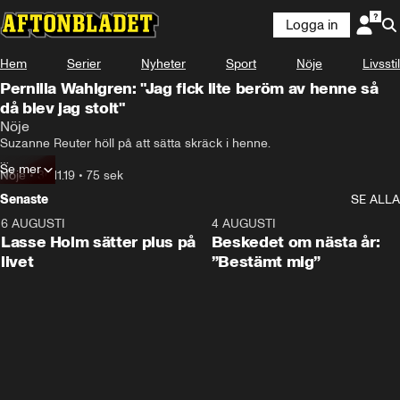
Logga in
Hem
Serier
Nyheter
Sport
Nöje
Livsstil
Pernilla Wahlgren: "Jag fick lite beröm av henne så
då blev jag stolt"
Nöje
Suzanne Reuter höll på att sätta skräck i henne.

Se mer
Trots att Pernilla Wahlgren stått på Sveriges största scener blev hon 
Nöje
•
30.11.19
•
75 sek
nervös över att möta humorlegendaren.

Senaste
SE ALLA
– Jag som är 50 plus kände mig som lilla flickan, säger hon om 
6 AUGUSTI
1:04
4 AUGUSTI
scenerna de spelade in tillsammans.
Lasse Holm sätter plus på
Beskedet om nästa år:
livet
”Bestämt mig”