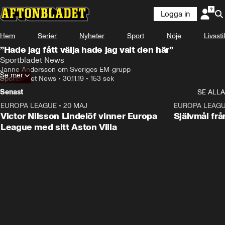
Logga in
Hem
Serier
Nyheter
Sport
Nöje
Livsstil
”Hade jag fått välja hade jag valt den här”
Sportbladet News
Janne Andersson om Sveriges EM-grupp
Se mer
Sportbladet News
•
30.11.19
•
153 sek
Senast
SE ALLA
EUROPA LEAGUE
•
20 MAJ
1:32
EUROPA LEAG
Victor Nilsson Lindelöf vinner Europa
Självmål frå
League med sitt Aston Villa