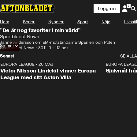
Logga in
Hem
Serier
Nyheter
Sport
Nöje
Livsstil
”De är nog favoriter i min värld”
Sportbladet News
Janne Andersson om EM-motståndarna Spanien och Polen
Se mer
Sportbladet News
•
30.11.19
•
112 sek
Senast
SE ALLA
EUROPA LEAGUE
•
20 MAJ
1:32
EUROPA LEAG
Victor Nilsson Lindelöf vinner Europa
Självmål frå
League med sitt Aston Villa