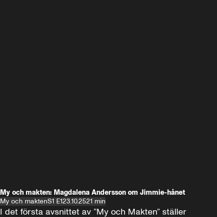
My och makten: Magdalena Andersson om Jimmie-hånet
My och makten
S1 E1
23.10.25
21 min
I det första avsnittet av ”My och Makten” ställer 