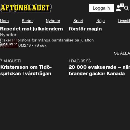
Logga in
Hem
Serier
Nyheter
Sport
Nöje
Livsstil
Raseriet mot julkalendern – förstör magin
Nyheter
Riskerar förstöra för många barnfamiljer på julafton
Se mer
Nyheter
•
01.12.19
•
79 sek
SE ALLA
7 AUGUSTI
0:42
I DAG 05:56
Kristersson om Tidö-
20 000 evakuerade – nä
sprickan i vårdfrågan
bränder gäckar Kanada