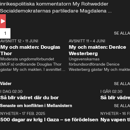
inrikespolitiska kommentatorn My Rohwedder 
Socialdemokraternas partiledare Magdalena 
Andersson till svars.
1
SE ALLA
AVSNITT 12
•
11 JUNI
26:27
AVSNITT 11
•
4 JUNI
2
My och makten: Douglas
My och makten: Denice
Thor
Westerberg
Moderata ungdomsförbundet 
Ungsvenskarnas 
(MUF:s) ordförande Douglas Thor 
förbundsordförande Denice 
gästar My och makten. I avsnittet 
Westerberg gästar My och makten.
diskuteras tonårsutvisningarna och 
avsnittet diskuteras migrationsfrå
hur Moderaterna ska locka väljare till 
och hur SD ska locka kvinnliga 
Väder
SE ALLA
valet i höst. 
väljare. 
I DAG 02:30
1:06
I GÅR 02:30
Så blir vädret där du bor
Så blir vädr
Senaste om konflikten i Mellanöstern
SE ALLA
NYHETER
•
17 FEB. 2025
0:45
NYHETER
•
16 F
500 dagar av krig i Gaza – se förödelsen
Nya vapen ti