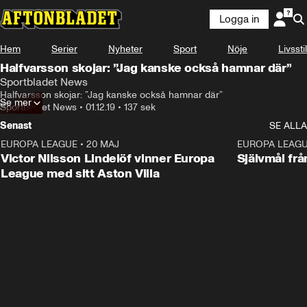
Logga in
Hem
Serier
Nyheter
Sport
Nöje
Livsstil
Halfvarsson skojar: ”Jag kanske också hamnar där”
Sportbladet News
Halfvarsson skojar: ”Jag kanske också hamnar där”
Se mer
Sportbladet News
•
01.12.19
•
137 sek
Senast
SE ALLA
EUROPA LEAGUE
•
20 MAJ
1:32
EUROPA LEAG
Victor Nilsson Lindelöf vinner Europa
Självmål frå
League med sitt Aston Villa