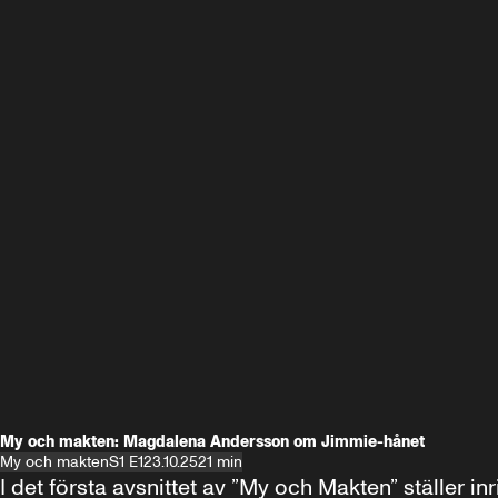
My och makten: Magdalena Andersson om Jimmie-hånet
My och makten
S1 E1
23.10.25
21 min
I det första avsnittet av ”My och Makten” ställe