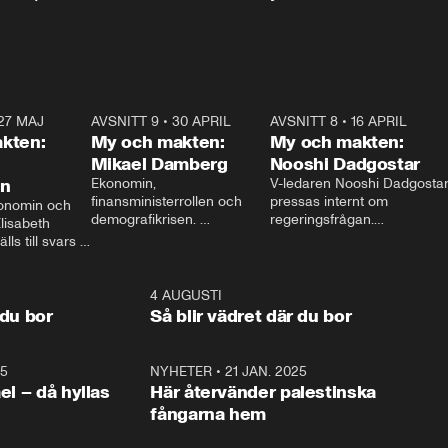
27 MAJ
3:51
AVSNITT 9
•
30 APRIL
24:00
AVSNITT 8
•
16 APRIL
25:1
kten:
My och makten:
My och makten:
Mikael Damberg
Nooshi Dadgostar
on
Ekonomin, 
V-ledaren Nooshi Dadgostar
finansministerrollen och 
pressas internt om 
onomin och 
demografikrisen. 
regeringsfrågan.

lisabeth 
Oppositionen ställs till svars 
I Aftonbladets 
ls till svars 
när Socialdemokraternas 
partiledarutfrågning ”My 
stern gästar 
Mikael Damberg gästar My 
och Makten” sätter hon ner 
My och Makten. 
och Makten. 
foten mot kritikerna:

1:06
4 AUGUSTI
1:0
– Vi ställer upp i val. Ska vi 
 du bor
Så blir vädret där du bor
vara med så sitter vi förstås 
25
1:22
NYHETER
•
21 JAN. 2025
0:5
ael – då hyllas
Här återvänder palestinska
fångarna hem