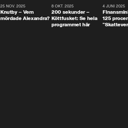
3
25 NOV. 2025
31:05
8 OKT. 2025
4:29
4 JUNI 2025
Knutby – Vem
200 sekunder –
Finansmin
mördade Alexandra?
Köttfusket: Se hela
125 procent
programmet här
"Skattever
viktig uppg