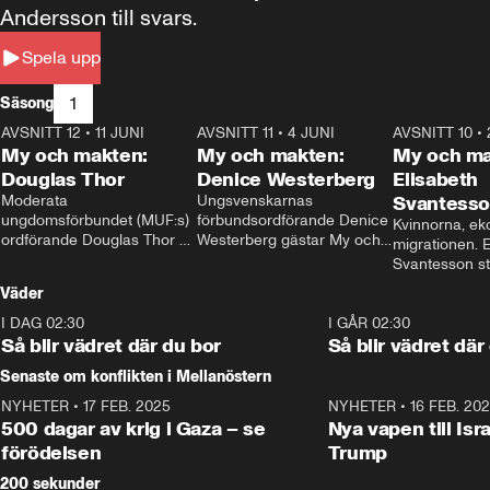
Andersson till svars.
Spela upp
1
Säsong
AVSNITT 12
•
11 JUNI
26:27
AVSNITT 11
•
4 JUNI
23:40
AVSNITT 10
•
My och makten:
My och makten:
My och ma
Douglas Thor
Denice Westerberg
Elisabeth
Moderata 
Ungsvenskarnas 
Svantess
ungdomsförbundet (MUF:s) 
förbundsordförande Denice 
Kvinnorna, ek
ordförande Douglas Thor 
Westerberg gästar My och 
migrationen. E
gästar My och makten. I 
makten. I avsnittet 
Svantesson stäl
avsnittet diskuteras 
diskuteras migrationsfrågan 
när finansmini
Väder
tonårsutvisningarna och hur 
och hur SD ska locka 
Moderaterna ska locka 
kvinnliga väljare. 
I DAG 02:30
1:06
I GÅR 02:30
väljare till valet i höst. 
Så blir vädret där du bor
Så blir vädret där
Senaste om konflikten i Mellanöstern
NYHETER
•
17 FEB. 2025
0:45
NYHETER
•
16 FEB. 20
500 dagar av krig i Gaza – se
Nya vapen till Isr
förödelsen
Trump
200 sekunder