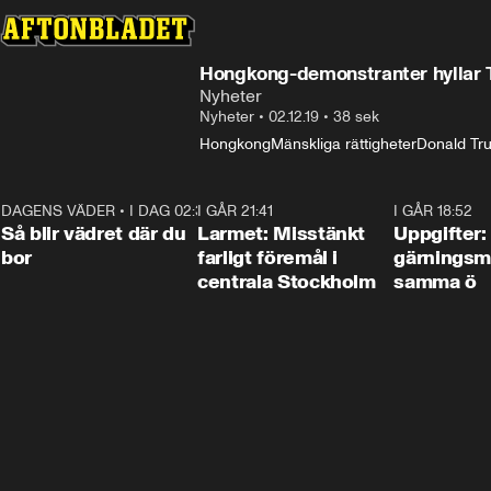
Hongkong-demonstranter hyllar
Nyheter
Nyheter
•
02.12.19
•
38 sek
Hongkong
Mänskliga rättigheter
Donald Tr
DAGENS VÄDER
•
I DAG 02:30
1:06
I GÅR 21:41
0:35
I GÅR 18:52
Så blir vädret där du
Larmet: Misstänkt
Uppgifter:
bor
farligt föremål i
gärningsm
centrala Stockholm
samma ö