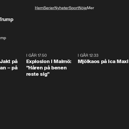
Hem
Serier
Nyheter
Sport
Nöje
Mer
Livsstil
 Trump
ump
0:33
I GÅR 17:50
1:10
I GÅR 12:33
0:2
 Jakt på
Explosion i Malmö:
Mjölkaos på Ica Maxi
an – på
”Håren på benen
reste sig”