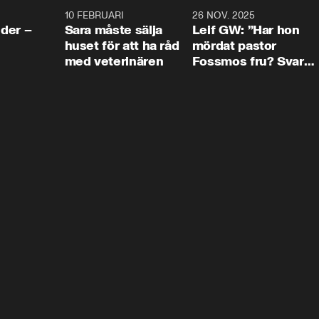
4:24
10 FEBRUARI
4:13
26 NOV. 2025
8:1
der –
Sara måste sälja
Leif GW: ”Har hon
huset för att ha råd
mördat pastor
med veterinären
Fossmos fru? Svar
nej.”