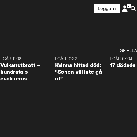
Logga in
SE ALLA
4
I GÅR 11:08
0:27
I GÅR 10:22
1:12
I GÅR 07:04
Vulkanutbrott –
Kvinna hittad död:
17 dödade 
hundratals
”Sonen vill inte gå
evakueras
ut”