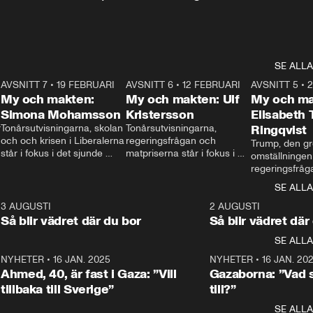
SE ALLA
7
AVSNITT 7
•
19 FEBRUARI
24:30
AVSNITT 6
•
12 FEBRUARI
27:30
AVSNITT 5
•
My och makten:
My och makten: Ulf
My och ma
Simona Mohamsson
Kristersson
Elisabeth
 
Tonårsutvisningarna, skolan 
Tonårsutvisningarna, 
Ringqvist
och och krisen i Liberalerna 
regeringsfrågan och 
Trump, den gr
står i fokus i det sjunde 
matpriserna står i fokus i 
omställningen
avsnittet av ”My och 
det sjätte avsnittet av ”My 
regeringsfråga
makten”. Se när 
och makten”. Se när 
centrum i det 
SE ALLA
Aftonbladets inrikespolitiska 
Aftonbladets inrikespolitiska 
avsnittet av ”
kommentator My 
kommentator My 
6
3 AUGUSTI
1:06
2 AUGUSTI
Makten”. Se nä
Rohwedder ställer 
Rohwedder ställer 
Så blir vädret där du bor
Så blir vädret där
Aftonbladets in
utbildnings- och 
statsminister Ulf Kristersson 
kommentator 
SE ALLA
integrationsminister Simona 
till svars.
Rohwedder stäl
Mohamsson till svars.
Centerpartiets
2
NYHETER
•
16 JAN. 2025
1:01
NYHETER
•
16 JAN. 20
Thand Ring till
Ahmed, 40, är fast i Gaza: ”Vill
Gazaborna: ”Vad s
tillbaka till Sverige”
till?”
SE ALLA