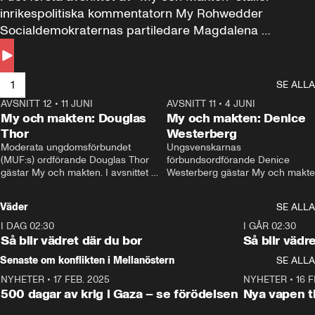
inrikespolitiska kommentatorn My Rohwedder 
Socialdemokraternas partiledare Magdalena 
Andersson till svars.
1
SE ALLA
AVSNITT 12
•
11 JUNI
26:27
AVSNITT 11
•
4 JUNI
2
My och makten: Douglas
My och makten: Denice
Thor
Westerberg
Moderata ungdomsförbundet 
Ungsvenskarnas 
(MUF:s) ordförande Douglas Thor 
förbundsordförande Denice 
gästar My och makten. I avsnittet 
Westerberg gästar My och makten.
diskuteras tonårsutvisningarna och 
avsnittet diskuteras migrationsfrå
hur Moderaterna ska locka väljare till 
och hur SD ska locka kvinnliga 
Väder
SE ALLA
valet i höst. 
väljare. 
I DAG 02:30
1:06
I GÅR 02:30
Så blir vädret där du bor
Så blir vädr
Senaste om konflikten i Mellanöstern
SE ALLA
NYHETER
•
17 FEB. 2025
0:45
NYHETER
•
16 F
500 dagar av krig i Gaza – se förödelsen
Nya vapen ti