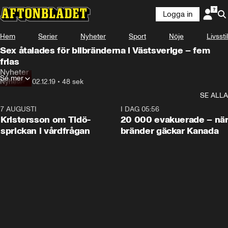
Logga in
Hem
Serier
Nyheter
Sport
Nöje
Livsstil
Sex åtalades för bilbränderna i Västsverige – fem
frias
Nyheter
Se mer
Nyheter
•
02.12.19
•
48 sek
SE ALLA
7 AUGUSTI
0:42
I DAG 05:56
Kristersson om Tidö-
20 000 evakuerade – nä
sprickan i vårdfrågan
bränder gäckar Kanada