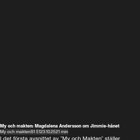
My och makten: Magdalena Andersson om Jimmie-hånet
My och makten
S1 E1
23.10.25
21 min
I det första avsnittet av ”My och Makten” ställer 