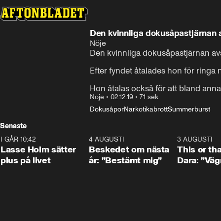
Den kvinnliga dokusåpastjärnan
Nöje
Den kvinnliga dokusåpastjärnan av
Efter fyndet åtalades hon för ringa 
Hon åtalas också för att bland annat 
Nöje
•
02.12.19
•
71 sek
Dokusåpor
Narkotikabrott
Summerburst
Senaste
I GÅR 10:42
1:04
4 AUGUSTI
0:24
3 AUGUSTI
Lasse Holm sätter
Beskedet om nästa
This or th
plus på livet
år: ”Bestämt mig”
Dara: ”Väg