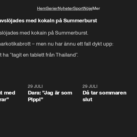
Hem
Serier
Nyheter
Sport
Nöje
Mer
Livsstil
 avslöjades med kokain på Summerburst
slöjades med kokain på Summerburst.

narkotikabrott – men nu har ännu ett fall dykt upp:

ha ”tagit en tablett från Thailand”.
1:02
29 JULI
0:41
29 JULI
0:3
at med
Dara: ”Jag är som
Då tar sommaren
rar”
Pippi”
slut