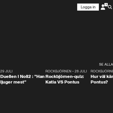
Logga in
SE ALLA
9
29 JULI
0:47
ROCKBJÖRNEN
•
28 JULI
0:15
ROCKBJÖRN
Duellen i Noll2 : ”Han
Rockbjörnen-quiz:
Hur väl kä
ljuger mest”
Katia VS Pontus
Pontus?