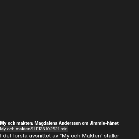
My och makten: Magdalena Andersson om Jimmie-hånet
My och makten
S1 E1
23.10.25
21 min
I det första avsnittet av ”My och Makten” ställer 