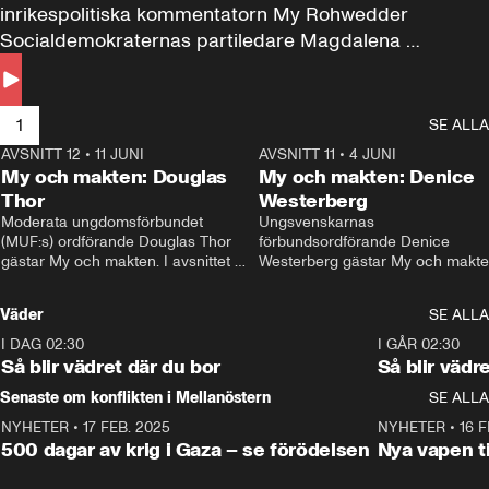
inrikespolitiska kommentatorn My Rohwedder 
Socialdemokraternas partiledare Magdalena 
Andersson till svars.
1
SE ALLA
AVSNITT 12
•
11 JUNI
26:27
AVSNITT 11
•
4 JUNI
2
My och makten: Douglas
My och makten: Denice
Thor
Westerberg
Moderata ungdomsförbundet 
Ungsvenskarnas 
(MUF:s) ordförande Douglas Thor 
förbundsordförande Denice 
gästar My och makten. I avsnittet 
Westerberg gästar My och makten.
diskuteras tonårsutvisningarna och 
avsnittet diskuteras migrationsfrå
hur Moderaterna ska locka väljare till 
och hur SD ska locka kvinnliga 
Väder
SE ALLA
valet i höst. 
väljare. 
I DAG 02:30
1:06
I GÅR 02:30
Så blir vädret där du bor
Så blir vädr
Senaste om konflikten i Mellanöstern
SE ALLA
NYHETER
•
17 FEB. 2025
0:45
NYHETER
•
16 F
500 dagar av krig i Gaza – se förödelsen
Nya vapen ti