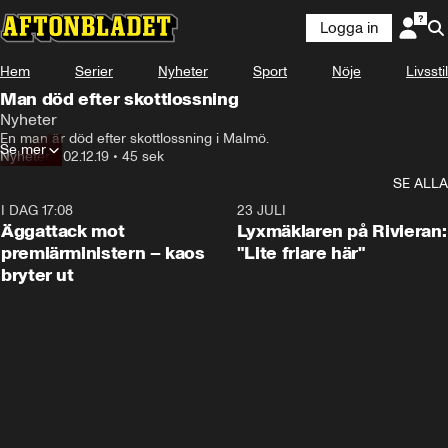
Logga in
Hem
Serier
Nyheter
Sport
Nöje
Livsstil
Man död efter skottlossning
Nyheter
En man är död efter skottlossning i Malmö.
Se mer
Nyheter
•
02.12.19
•
45 sek
SE ALLA
I DAG 17:08
0:37
23 JULI
Äggattack mot
Lyxmäklaren på Rivieran:
premiärministern – kaos
"Lite friare här"
bryter ut