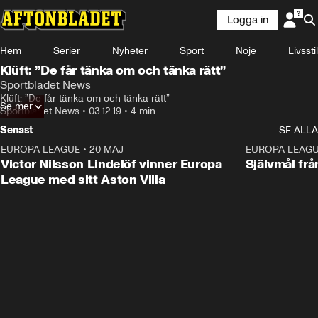
Logga in
Hem
Serier
Nyheter
Sport
Nöje
Livsstil
Klüft: ”De får tänka om och tänka rätt”
Sportbladet News
Klüft: ”De får tänka om och tänka rätt”
Se mer
Sportbladet News
•
03.12.19
•
4 min
Senast
SE ALLA
EUROPA LEAGUE
•
20 MAJ
1:32
EUROPA LEAG
Victor Nilsson Lindelöf vinner Europa
Självmål frå
League med sitt Aston Villa