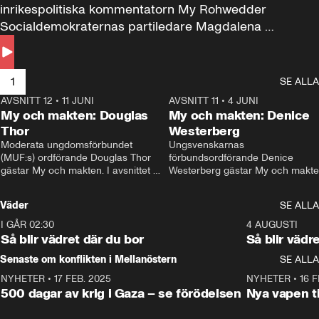
inrikespolitiska kommentatorn My Rohwedder 
Socialdemokraternas partiledare Magdalena 
Andersson till svars.
1
SE ALLA
AVSNITT 12
•
11 JUNI
26:27
AVSNITT 11
•
4 JUNI
2
My och makten: Douglas
My och makten: Denice
Thor
Westerberg
Moderata ungdomsförbundet 
Ungsvenskarnas 
(MUF:s) ordförande Douglas Thor 
förbundsordförande Denice 
gästar My och makten. I avsnittet 
Westerberg gästar My och makten.
diskuteras tonårsutvisningarna och 
avsnittet diskuteras migrationsfrå
hur Moderaterna ska locka väljare till 
och hur SD ska locka kvinnliga 
Väder
SE ALLA
valet i höst. 
väljare. 
I GÅR 02:30
1:06
4 AUGUSTI
Så blir vädret där du bor
Så blir vädr
Senaste om konflikten i Mellanöstern
SE ALLA
NYHETER
•
17 FEB. 2025
0:45
NYHETER
•
16 F
500 dagar av krig i Gaza – se förödelsen
Nya vapen ti