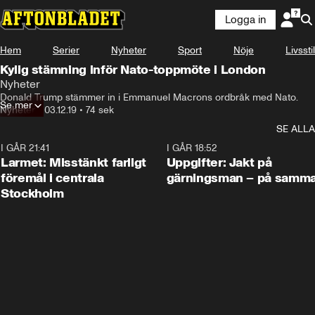
Logga in
Hem
Serier
Nyheter
Sport
Nöje
Livsstil
Kylig stämning inför Nato-toppmöte i London
Nyheter
Donald Trump stämmer in i Emmanuel Macrons ordbråk med Nato.
Se mer
Nyheter
•
03.12.19
•
74 sek
SE ALLA
I GÅR 21:41
0:35
I GÅR 18:52
Larmet: Misstänkt farligt
Uppgifter: Jakt på
föremål i centrala
gärningsman – på samma
Stockholm