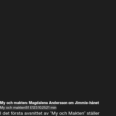
My och makten: Magdalena Andersson om Jimmie-hånet
My och makten
S1 E1
23.10.25
21 min
I det första avsnittet av ”My och Makten” ställer 