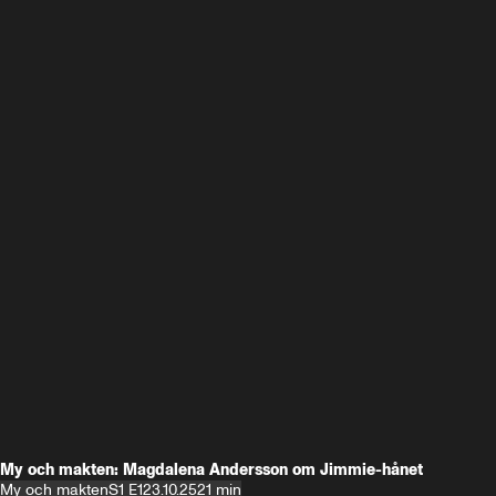
My och makten: Magdalena Andersson om Jimmie-hånet
My och makten
S1 E1
23.10.25
21 min