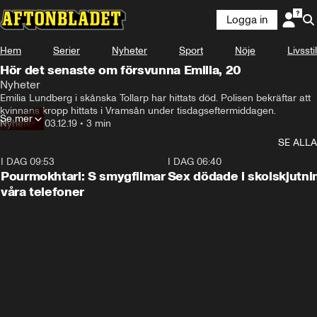
Logga in
Hem
Serier
Nyheter
Sport
Nöje
Livsstil
Hör det senaste om försvunna Emilia, 20
Nyheter
Emilia Lundberg i skånska Tollarp har hittats död. Polisen bekräftar att 
kvinnans kropp hittats i Vramsån under tisdagseftermiddagen.
Se mer
Nyheter
•
03.12.19
•
3 min
SE ALLA
I DAG 09:53
1:36
I DAG 06:40
Pourmokhtari: S smygfilmar
Sex dödade i skolskjutni
våra telefoner