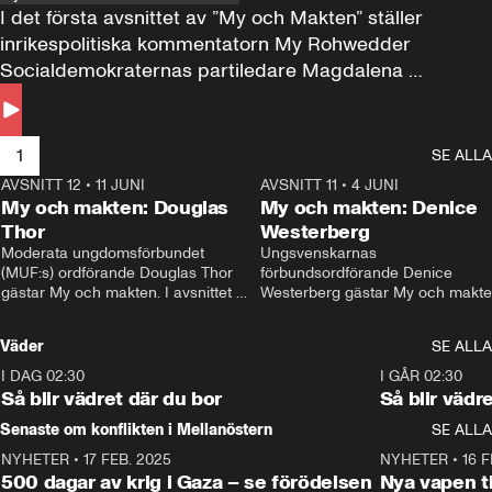
I det första avsnittet av ”My och Makten” ställer 
inrikespolitiska kommentatorn My Rohwedder 
Socialdemokraternas partiledare Magdalena 
Andersson till svars.
1
SE ALLA
AVSNITT 12
•
11 JUNI
26:27
AVSNITT 11
•
4 JUNI
2
My och makten: Douglas
My och makten: Denice
Thor
Westerberg
Moderata ungdomsförbundet 
Ungsvenskarnas 
(MUF:s) ordförande Douglas Thor 
förbundsordförande Denice 
gästar My och makten. I avsnittet 
Westerberg gästar My och makten.
diskuteras tonårsutvisningarna och 
avsnittet diskuteras migrationsfrå
hur Moderaterna ska locka väljare till 
och hur SD ska locka kvinnliga 
Väder
SE ALLA
valet i höst. 
väljare. 
I DAG 02:30
1:06
I GÅR 02:30
Så blir vädret där du bor
Så blir vädr
Senaste om konflikten i Mellanöstern
SE ALLA
NYHETER
•
17 FEB. 2025
0:45
NYHETER
•
16 F
500 dagar av krig i Gaza – se förödelsen
Nya vapen ti