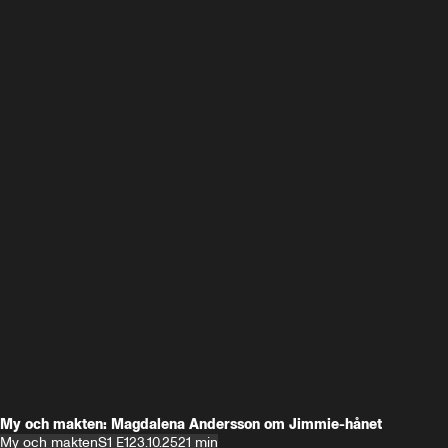
My och makten: Magdalena Andersson om Jimmie-hånet
My och makten
S1 E1
23.10.25
21 min