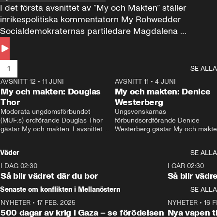
I det första avsnittet av ”My och Makten” ställer 
inrikespolitiska kommentatorn My Rohwedder 
Socialdemokraternas partiledare Magdalena 
Andersson till svars.
1
SE ALLA
AVSNITT 12
•
11 JUNI
26:27
AVSNITT 11
•
4 JUNI
2
My och makten: Douglas
My och makten: Denice
Thor
Westerberg
Moderata ungdomsförbundet 
Ungsvenskarnas 
(MUF:s) ordförande Douglas Thor 
förbundsordförande Denice 
gästar My och makten. I avsnittet 
Westerberg gästar My och makten.
diskuteras tonårsutvisningarna och 
avsnittet diskuteras migrationsfrå
hur Moderaterna ska locka väljare till 
och hur SD ska locka kvinnliga 
Väder
SE ALLA
valet i höst. 
väljare. 
I DAG 02:30
1:06
I GÅR 02:30
Så blir vädret där du bor
Så blir vädr
Senaste om konflikten i Mellanöstern
SE ALLA
NYHETER
•
17 FEB. 2025
0:45
NYHETER
•
16 F
500 dagar av krig i Gaza – se förödelsen
Nya vapen ti