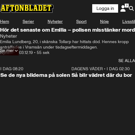
Logga in
Hem
Serier
Nyheter
Sport
Nöje
Livsstil
Hör det senaste om Emilia – polisen misstänker mord
Nyheter
Emilia Lundberg, 20, i skånska Tollarp har hittats död. Hennes kropp 
anträffades i Vramsån under tisdagseftermiddagen.
Se mer
Nyheter
•
03.12.19
•
55 sek
SE ALLA
I DAG 08:20
0:19
DAGENS VÄDER
•
I DAG 02:30
Se de nya bilderna på solen
Så blir vädret där du bor