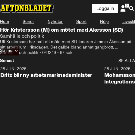
Logga in
Hem
Serier
Nyheter
Sport
Nöje
Livsstil
Hör Kristersson (M) om mötet med Åkesson (SD)
Samhälle och politik
Ulf Kristersson har haft ett möte med SD-ledaren Jimmie Åkesson på 
sitt arbetsrum i riksdagen. Det gällde bland annat gängbrott, 
Se mer
energipolitik och invandring.
Samhälle och politik
•
04.12.19
•
87 sek
Senast
SE ALLA
28 JUNI 2025
1:48
28 JUNI 2025
Britz blir ny arbetsmarknadsminister
Mohamsson b
integration