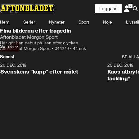
Logga in
Hem
Serier
Nyheter
Sport
Nöje
Livsstil
Fina bilderna efter tragedin
Aftonbladet Morgon Sport
Här gör han debut på isen efter olyckan
Se mer
Aftonbladet Morgon Sport
•
04.12.19
•
44 sek
Senast
SE ALLA
20 DEC. 2019
0:44
20 DEC. 2019
Svenskens "kupp" efter målet
Kaos utbryte
tackling”