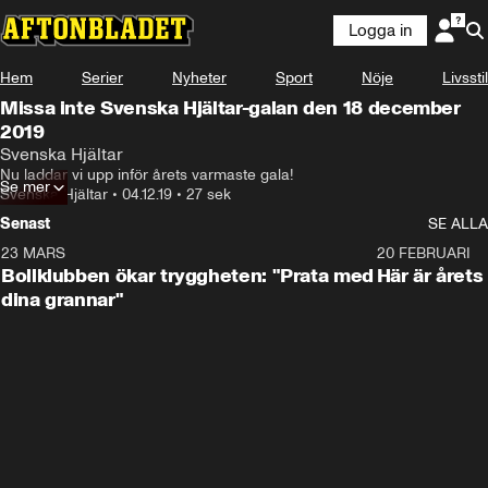
Logga in
Hem
Serier
Nyheter
Sport
Nöje
Livsstil
Missa inte Svenska Hjältar-galan den 18 december
2019
Svenska Hjältar
Nu laddar vi upp inför årets varmaste gala!
Se mer
Svenska Hjältar
•
04.12.19
•
27 sek
Senast
SE ALLA
23 MARS
1:27
20 FEBRUARI
Bollklubben ökar tryggheten: "Prata med
Här är årets
dina grannar"