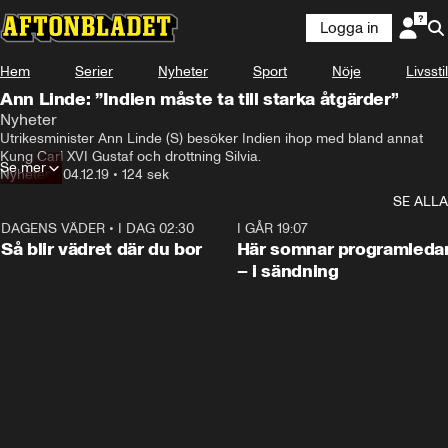
Logga in
Hem
Serier
Nyheter
Sport
Nöje
Livsstil
Ann Linde: ”Indien måste ta till starka åtgärder”
Nyheter
Utrikesminister Ann Linde (S) besöker Indien ihop med bland annat 
Kung Carl XVI Gustaf och drottning Silvia.
Se mer
Nyheter
•
04.12.19
•
124 sek
SE ALLA
DAGENS VÄDER
•
I DAG 02:30
1:06
I GÅR 19:07
Så blir vädret där du bor
Här somnar programleda
– i sändning