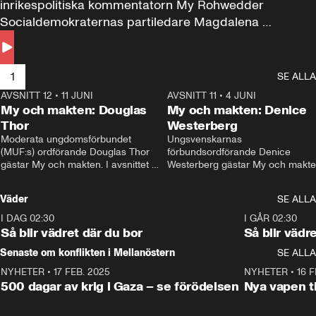
inrikespolitiska kommentatorn My Rohwedder 
Socialdemokraternas partiledare Magdalena 
Andersson till svars.
1
SE ALLA
AVSNITT 12
•
11 JUNI
26:27
AVSNITT 11
•
4 JUNI
2
My och makten: Douglas
My och makten: Denice
Thor
Westerberg
Moderata ungdomsförbundet 
Ungsvenskarnas 
(MUF:s) ordförande Douglas Thor 
förbundsordförande Denice 
gästar My och makten. I avsnittet 
Westerberg gästar My och makten.
diskuteras tonårsutvisningarna och 
avsnittet diskuteras migrationsfrå
hur Moderaterna ska locka väljare till 
och hur SD ska locka kvinnliga 
Väder
SE ALLA
valet i höst. 
väljare. 
I DAG 02:30
1:06
I GÅR 02:30
Så blir vädret där du bor
Så blir vädr
Senaste om konflikten i Mellanöstern
SE ALLA
NYHETER
•
17 FEB. 2025
0:45
NYHETER
•
16 F
500 dagar av krig i Gaza – se förödelsen
Nya vapen ti