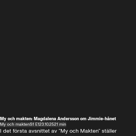
My och makten: Magdalena Andersson om Jimmie-hånet
My och makten
S1 E1
23.10.25
21 min
I det första avsnittet av ”My och Makten” ställer 