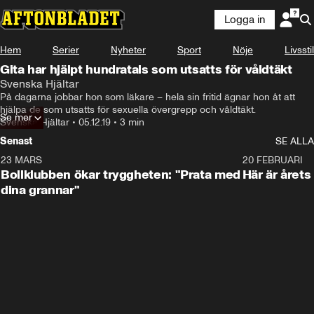
Logga in
Hem
Serier
Nyheter
Sport
Nöje
Livsstil
Gita har hjälpt hundratals som utsatts för våldtäkt
Svenska Hjältar
På dagarna jobbar hon som läkare – hela sin fritid ägnar hon åt att 
hjälpa de som utsatts för sexuella övergrepp och våldtäkt.
Se mer
Svenska Hjältar
•
05.12.19
•
3 min
Senast
SE ALLA
23 MARS
1:27
20 FEBRUARI
Bollklubben ökar tryggheten: "Prata med
Här är årets
dina grannar"