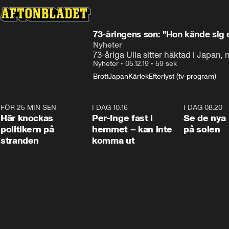
73-åringens son: ”Hon kände sig 
Nyheter
73-åriga Ulla sitter häktad i Japan,
Nyheter
•
05.12.19
•
59 sek
Brott
Japan
Kärlek
Efterlyst (tv-program)
FÖR 25 MIN SEN
0:45
I DAG 10:16
1:26
I DAG 08:20
Här knockas
Per-Inge fast i
Se de nya 
politikern på
hemmet – kan inte
på solen
stranden
komma ut