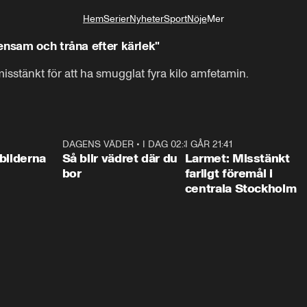
Hem
Serier
Nyheter
Sport
Nöje
Mer
Livsstil
ensam och tråna efter kärlek"
 misstänkt för att ha smugglat fyra kilo amfetamin.
0:31
DAGENS VÄDER
•
I DAG 02:30
1:06
I GÅR 21:41
0:3
bilderna
Så blir vädret där du
Larmet: Misstänkt
bor
farligt föremål i
centrala Stockholm