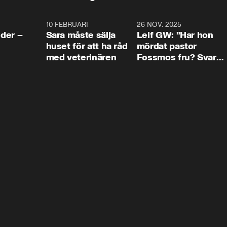
4:24
10 FEBRUARI
4:13
26 NOV. 2025
8:1
der –
Sara måste sälja
Leif GW: ”Har hon
huset för att ha råd
mördat pastor
med veterinären
Fossmos fru? Svar
nej.”