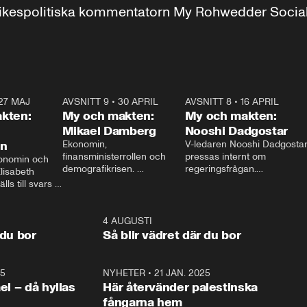
r inrikespolitiska kommentatorn My Rohwedder Soci
27 MAJ
3:51
AVSNITT 9
•
30 APRIL
24:00
AVSNITT 8
•
16 APRIL
25:1
kten:
My och makten:
My och makten:
Mikael Damberg
Nooshi Dadgostar
on
Ekonomin, 
V-ledaren Nooshi Dadgostar
finansministerrollen och 
pressas internt om 
onomin och 
demografikrisen. 
regeringsfrågan.

lisabeth 
Oppositionen ställs till svars 
I Aftonbladets 
ls till svars 
när Socialdemokraternas 
partiledarutfrågning ”My 
stern gästar 
Mikael Damberg gästar My 
och Makten” sätter hon ner 
My och Makten. 
och Makten. 
foten mot kritikerna:

1:06
4 AUGUSTI
1:0
– Vi ställer upp i val. Ska vi 
 du bor
Så blir vädret där du bor
vara med så sitter vi förstås 
25
1:22
NYHETER
•
21 JAN. 2025
0:5
ael – då hyllas
Här återvänder palestinska
fångarna hem