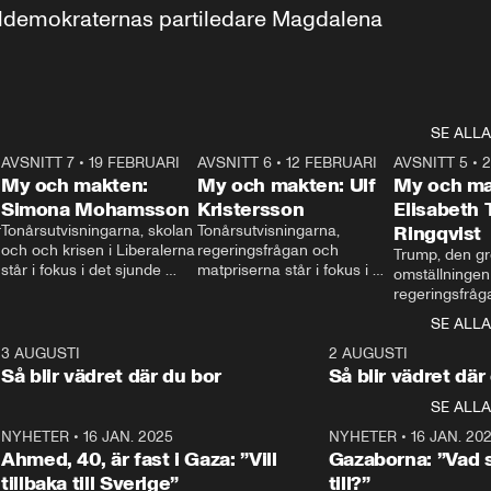
aldemokraternas partiledare Magdalena 
SE ALLA
7
AVSNITT 7
•
19 FEBRUARI
24:30
AVSNITT 6
•
12 FEBRUARI
27:30
AVSNITT 5
•
My och makten:
My och makten: Ulf
My och ma
Simona Mohamsson
Kristersson
Elisabeth
 
Tonårsutvisningarna, skolan 
Tonårsutvisningarna, 
Ringqvist
och och krisen i Liberalerna 
regeringsfrågan och 
Trump, den gr
står i fokus i det sjunde 
matpriserna står i fokus i 
omställningen
avsnittet av ”My och 
det sjätte avsnittet av ”My 
regeringsfråga
makten”. Se när 
och makten”. Se när 
centrum i det 
SE ALLA
Aftonbladets inrikespolitiska 
Aftonbladets inrikespolitiska 
avsnittet av ”
kommentator My 
kommentator My 
6
3 AUGUSTI
1:06
2 AUGUSTI
Makten”. Se nä
Rohwedder ställer 
Rohwedder ställer 
Så blir vädret där du bor
Så blir vädret där
Aftonbladets in
utbildnings- och 
statsminister Ulf Kristersson 
kommentator 
SE ALLA
integrationsminister Simona 
till svars.
Rohwedder stäl
Mohamsson till svars.
Centerpartiets
2
NYHETER
•
16 JAN. 2025
1:01
NYHETER
•
16 JAN. 20
Thand Ring till
Ahmed, 40, är fast i Gaza: ”Vill
Gazaborna: ”Vad s
tillbaka till Sverige”
till?”