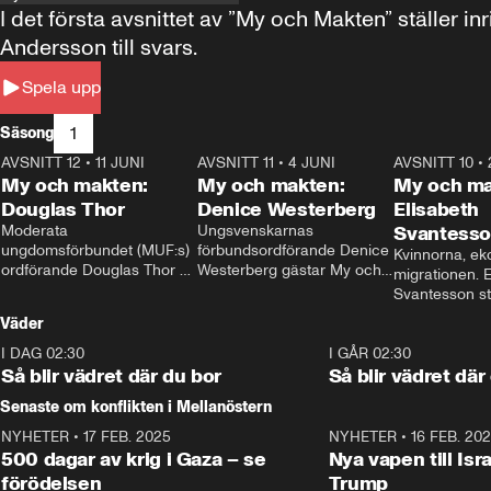
I det första avsnittet av ”My och Makten” ställe
Andersson till svars.
Spela upp
1
Säsong
AVSNITT 12
•
11 JUNI
26:27
AVSNITT 11
•
4 JUNI
23:40
AVSNITT 10
•
My och makten:
My och makten:
My och ma
Douglas Thor
Denice Westerberg
Elisabeth
Moderata 
Ungsvenskarnas 
Svantess
ungdomsförbundet (MUF:s) 
förbundsordförande Denice 
Kvinnorna, ek
ordförande Douglas Thor 
Westerberg gästar My och 
migrationen. E
gästar My och makten. I 
makten. I avsnittet 
Svantesson stäl
avsnittet diskuteras 
diskuteras migrationsfrågan 
när finansmini
Väder
tonårsutvisningarna och hur 
och hur SD ska locka 
Moderaterna ska locka 
kvinnliga väljare. 
I DAG 02:30
1:06
I GÅR 02:30
väljare till valet i höst. 
Så blir vädret där du bor
Så blir vädret där
Senaste om konflikten i Mellanöstern
NYHETER
•
17 FEB. 2025
0:45
NYHETER
•
16 FEB. 20
500 dagar av krig i Gaza – se
Nya vapen till Isr
förödelsen
Trump