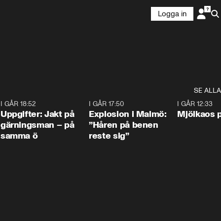
Logga in
SE ALLA
5
I GÅR 18:52
0:33
I GÅR 17:50
1:10
I GÅR 12:33
Uppgifter: Jakt på
Explosion i Malmö:
Mjölkaos p
gärningsman – på
”Håren på benen
samma ö
reste sig”