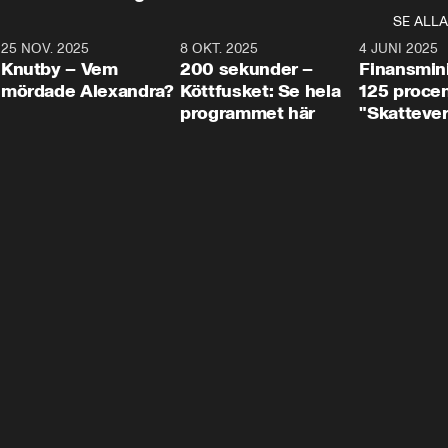
SE ALLA
3
25 NOV. 2025
31:05
8 OKT. 2025
4:29
4 JUNI 2025
Knutby – Vem
200 sekunder –
Finansmin
mördade Alexandra?
Köttfusket: Se hela
125 procent
programmet här
"Skattever
viktig uppg