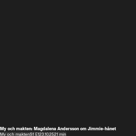
My och makten: Magdalena Andersson om Jimmie-hånet
My och makten
S1 E1
23.10.25
21 min