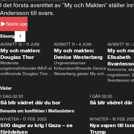
I det första avsnittet av ”My och Makten” ställe
Andersson till svars.
Spela upp
1
Säsong
AVSNITT 12
•
11 JUNI
26:27
AVSNITT 11
•
4 JUNI
23:40
AVSNITT 10
•
My och makten:
My och makten:
My och ma
Douglas Thor
Denice Westerberg
Elisabeth
Moderata 
Ungsvenskarnas 
Svantess
ungdomsförbundet (MUF:s) 
förbundsordförande Denice 
Kvinnorna, ek
ordförande Douglas Thor 
Westerberg gästar My och 
migrationen. E
gästar My och makten. I 
makten. I avsnittet 
Svantesson stäl
avsnittet diskuteras 
diskuteras migrationsfrågan 
när finansmini
Väder
tonårsutvisningarna och hur 
och hur SD ska locka 
Moderaterna ska locka 
kvinnliga väljare. 
I DAG 02:30
1:06
I GÅR 02:30
väljare till valet i höst. 
Så blir vädret där du bor
Så blir vädret där
Senaste om konflikten i Mellanöstern
NYHETER
•
17 FEB. 2025
0:45
NYHETER
•
16 FEB. 20
500 dagar av krig i Gaza – se
Nya vapen till Isr
förödelsen
Trump