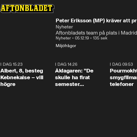
Peter Eriksson (MP) kräver att p
Nyheter
Aftonbladets team på plats i Madri
Nyheter
•
05.12.19
•
135 sek
Miljöfrågor
I DAG 15:23
0:54
I DAG 14:26
1:54
I DAG 09:53
Albert, 8, besteg
Åklagaren: ”De
Pourmokht
Kebnekaise – vill
skulle ha firat
smygfilma
högre
semester
telefoner
tillsammans”