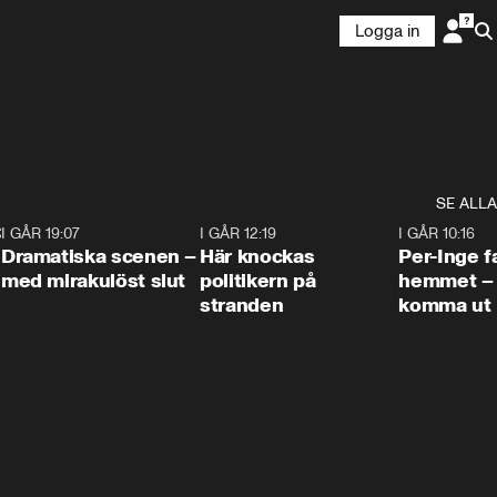
Logga in
SE ALLA
:30
6
I GÅR 19:07
0:42
I GÅR 12:19
0:45
I GÅR 10:16
Dramatiska scenen –
Här knockas
Per-Inge fa
med mirakulöst slut
politikern på
hemmet – 
stranden
komma ut