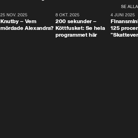
SE ALLA
3
25 NOV. 2025
31:05
8 OKT. 2025
4:29
4 JUNI 2025
Knutby – Vem
200 sekunder –
Finansmin
mördade Alexandra?
Köttfusket: Se hela
125 procent
programmet här
"Skattever
viktig uppg