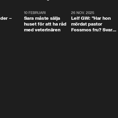
4:24
10 FEBRUARI
4:13
26 NOV. 2025
8:1
der –
Sara måste sälja
Leif GW: ”Har hon
huset för att ha råd
mördat pastor
med veterinären
Fossmos fru? Svar
nej.”