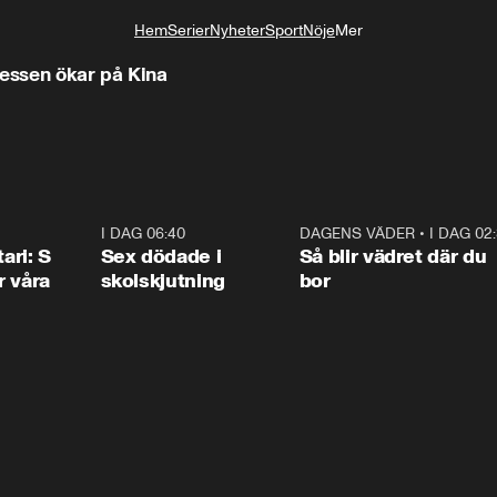
Hem
Serier
Nyheter
Sport
Nöje
Mer
Livsstil
ressen ökar på Kina
d
1:36
I DAG 06:40
0:47
DAGENS VÄDER
•
I DAG 02
1:0
ari: S
Sex dödade i
Så blir vädret där du
r våra
skolskjutning
bor