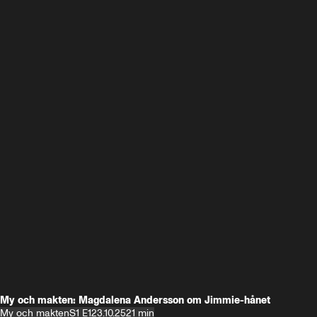
My och makten: Magdalena Andersson om Jimmie-hånet
My och makten
S1 E1
23.10.25
21 min