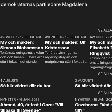
aldemokraternas partiledare Magdalena 
SE ALLA
7
AVSNITT 7
•
19 FEBRUARI
24:30
AVSNITT 6
•
12 FEBRUARI
27:30
AVSNITT 5
•
My och makten:
My och makten: Ulf
My och ma
Simona Mohamsson
Kristersson
Elisabeth
 
Tonårsutvisningarna, skolan 
Tonårsutvisningarna, 
Ringqvist
och och krisen i Liberalerna 
regeringsfrågan och 
Trump, den gr
står i fokus i det sjunde 
matpriserna står i fokus i 
omställningen
avsnittet av ”My och 
det sjätte avsnittet av ”My 
regeringsfråga
makten”. Se när 
och makten”. Se när 
centrum i det 
SE ALLA
Aftonbladets inrikespolitiska 
Aftonbladets inrikespolitiska 
avsnittet av ”
kommentator My 
kommentator My 
6
4 AUGUSTI
1:06
3 AUGUSTI
Makten”. Se nä
Rohwedder ställer 
Rohwedder ställer 
Så blir vädret där du bor
Så blir vädret där
Aftonbladets in
utbildnings- och 
statsminister Ulf Kristersson 
kommentator 
SE ALLA
integrationsminister Simona 
till svars.
Rohwedder stäl
Mohamsson till svars.
Centerpartiets
2
NYHETER
•
16 JAN. 2025
1:01
NYHETER
•
16 JAN. 20
Thand Ring till
Ahmed, 40, är fast i Gaza: ”Vill
Gazaborna: ”Vad s
tillbaka till Sverige”
till?”