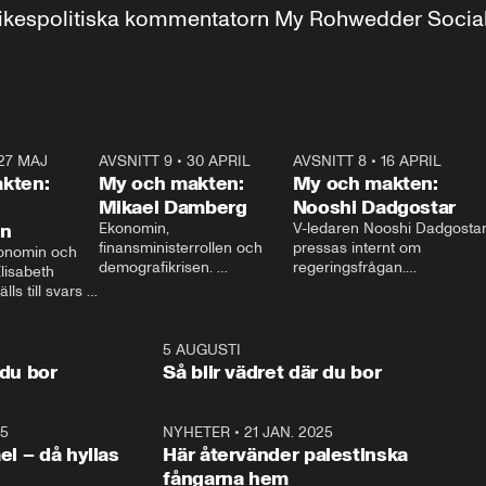
r inrikespolitiska kommentatorn My Rohwedder Soci
27 MAJ
3:51
AVSNITT 9
•
30 APRIL
24:00
AVSNITT 8
•
16 APRIL
25:1
kten:
My och makten:
My och makten:
Mikael Damberg
Nooshi Dadgostar
on
Ekonomin, 
V-ledaren Nooshi Dadgostar
finansministerrollen och 
pressas internt om 
onomin och 
demografikrisen. 
regeringsfrågan.

lisabeth 
Oppositionen ställs till svars 
I Aftonbladets 
ls till svars 
när Socialdemokraternas 
partiledarutfrågning ”My 
stern gästar 
Mikael Damberg gästar My 
och Makten” sätter hon ner 
My och Makten. 
och Makten. 
foten mot kritikerna:

1:06
5 AUGUSTI
1:0
– Vi ställer upp i val. Ska vi 
 du bor
Så blir vädret där du bor
vara med så sitter vi förstås 
25
1:22
NYHETER
•
21 JAN. 2025
0:5
ael – då hyllas
Här återvänder palestinska
fångarna hem