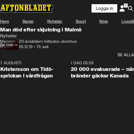
Logga in
Hem
Serier
Nyheter
Sport
Nöje
Livsstil
Man död efter skjutning i Malmö
Nyheter
Mannen i 20-årsåldern hittades utomhus
Se mer
Nyheter
•
05.12.19
•
75 sek
SE ALLA
7 AUGUSTI
0:42
I DAG 05:56
Kristersson om Tidö-
20 000 evakuerade – nä
sprickan i vårdfrågan
bränder gäckar Kanada