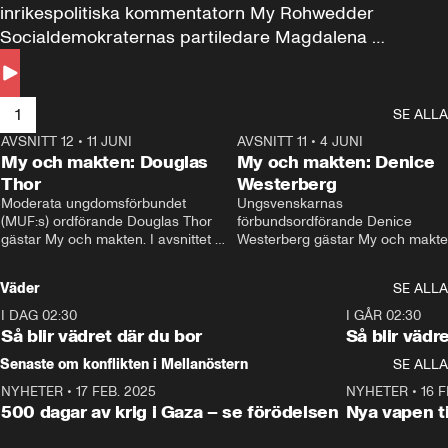
inrikespolitiska kommentatorn My Rohwedder 
Socialdemokraternas partiledare Magdalena 
Andersson till svars.
1
SE ALLA
AVSNITT 12
•
11 JUNI
26:27
AVSNITT 11
•
4 JUNI
2
My och makten: Douglas
My och makten: Denice
Thor
Westerberg
Moderata ungdomsförbundet 
Ungsvenskarnas 
(MUF:s) ordförande Douglas Thor 
förbundsordförande Denice 
gästar My och makten. I avsnittet 
Westerberg gästar My och makten.
diskuteras tonårsutvisningarna och 
avsnittet diskuteras migrationsfrå
hur Moderaterna ska locka väljare till 
och hur SD ska locka kvinnliga 
Väder
SE ALLA
valet i höst. 
väljare. 
I DAG 02:30
1:06
I GÅR 02:30
Så blir vädret där du bor
Så blir vädr
Senaste om konflikten i Mellanöstern
SE ALLA
NYHETER
•
17 FEB. 2025
0:45
NYHETER
•
16 F
500 dagar av krig i Gaza – se förödelsen
Nya vapen ti