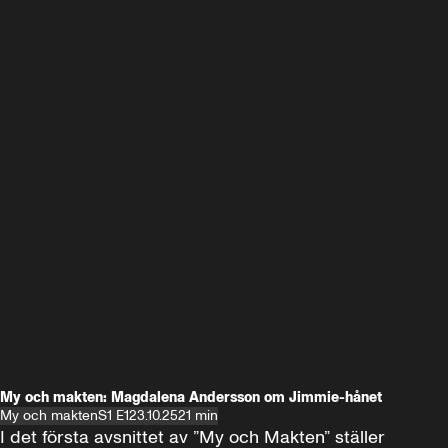
My och makten: Magdalena Andersson om Jimmie-hånet
My och makten
S1 E1
23.10.25
21 min
I det första avsnittet av ”My och Makten” ställer 