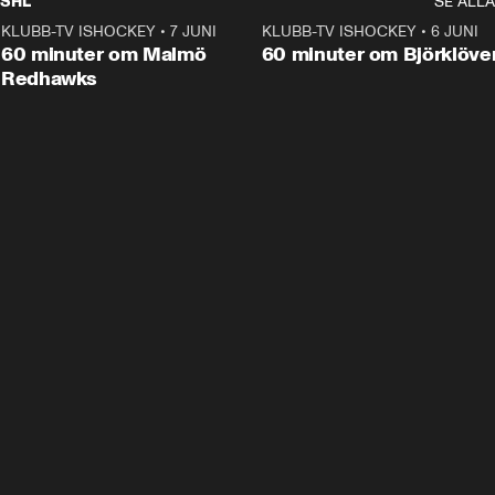
SHL
SE ALLA
KLUBB-TV ISHOCKEY
•
7 JUNI
1:02:53
KLUBB-TV ISHOCKEY
•
6 JUNI
1:0
Plus
60 minuter om Malmö
60 minuter om Björklöve
Redhawks