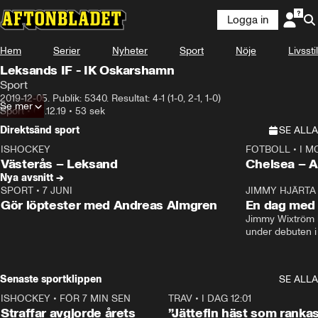
Logga in
Hem
Serier
Nyheter
Sport
Nöje
Livsstil
Leksands IF - IK Oskarshamn
Sport
2019-12-05. Publik: 5340. Resultat: 4-1 (1-0, 2-1, 1-0)
Se mer
Sport
•
05.12.19
•
53 sek
Direktsänd sport
SE ALLA
ISHOCKEY
FOTBOLL
•
I M
LIVE
Plus
Plus
Västerås – Leksand
Chels
Nya avsnitt →
SPORT
•
7 JUNI
16:36
JIMMY HJÄRTA
Gör löptester med Andreas Almgren
En dag med 
Jimmy Wixtröm 
under debuten i
Senaste sportklippen
SE ALLA
ISHOCKEY
•
FÖR 7 MIN SEN
2:19
TRAV
•
I DAG 12:01
Straffar avgjorde årets
”Jättefin häst som ranka