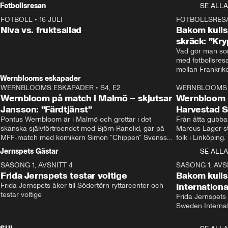
Rydström tar över
Fotbollsresan
SE ALLA
FOTBOLL
•
16 JULI
0:44
FOTBOLLSRES
Niva vs. fruktsallad
Bakom kulis
skräck: ”Kry
Vad gör man som
med fotbollsres
Wernblooms eskapader
WERNBLOOMS ESKAPADER
•
S4, E2
38:23
WERNBLOOMS 
Wernbloom på match i Malmö – skjutsar
Wernbloom 
Jansson: ”Färdtjänst”
Harvestad 
Pontus Wernbloom är i Malmö och grottar i det 
Från åtta gubbar 
skånska självförtroendet med Björn Ranelid, går på 
Marcus Lager sta
MFF-match med komikern Simon ”Chippen” Svensson 
folk i Linköping
och hjälper skadade stjärnbacken Pontus Jansson 
och Wernbloom kl
Jernspets Gästar
SE ALLA
hem. 
SÄSONG 1, AVSNITT 4
13:37
SÄSONG 1, AVS
Frida Jernspets testar voltige
Bakom kuli
Frida Jernspets åker till Södertörn ryttarcenter och 
Internation
testar voltige
Frida Jernspets 
Sweden Interna