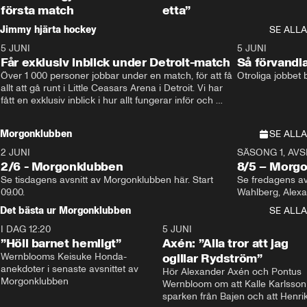
första match
etta”
Jimmy hjärta hockey
SE ALLA
5 JUNI
11:14
5 JUNI
Får exklusiv inblick under Detroit-match
Så förvandl
Över 1 000 personer jobbar under en match, för att få 
Otroliga jobbet
allt att gå runt i Little Ceasars Arena i Detroit. Vi har 
fått en exklusiv inblick i hur allt fungerar inför och 
under match i världens bästa hockeyliga
Morgonklubben
SE ALLA
2 JUNI
SÄSONG 1, AVSN
2/6 - Morgonklubben
8/5 – Morg
Se tisdagens avsnitt av Morgonklubben här. Start 
Se fredagens av
09.00. 
Det bästa ur Morgonklubben
SE ALLA
I DAG 12:20
1:14
5 JUNI
”Höll barnet hemligt”
Axén: ”Alla tror att jag
Wernblooms Keisuke Honda-
ogillar Rydström”
anekdoter i senaste avsnittet av 
Hör Alexander Axén och Pontus 
Morgonklubben
Wernbloom om att Kalle Karlsson 
sparken från Bajen och att Henrik