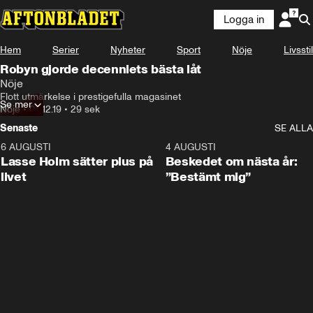
Logga in
Hem
Serier
Nyheter
Sport
Nöje
Livsstil
Robyn gjorde decenniets bästa låt
Nöje
Flott utmärkelse i prestigefulla magasinet
Se mer
Nöje
•
05.12.19
•
29 sek
Senaste
SE ALLA
6 AUGUSTI
1:04
4 AUGUSTI
Lasse Holm sätter plus på
Beskedet om nästa år:
livet
”Bestämt mig”