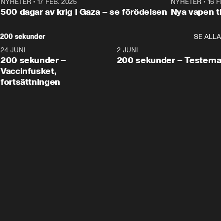
NYHETER
•
17 FEB. 2025
0:45
NYHETER
•
16 F
500 dagar av krig i Gaza – se förödelsen
Nya vapen ti
200 sekunder
SE ALLA
24 JUNI
5:00
2 JUNI
200 sekunder –
200 sekunder – Testern
Vaccinfusket,
fortsättningen