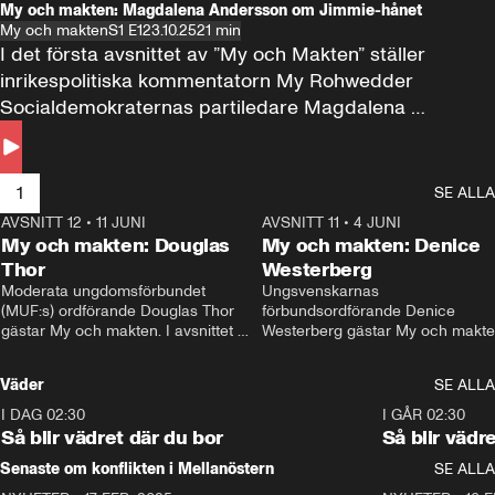
My och makten: Magdalena Andersson om Jimmie-hånet
My och makten
S1 E1
23.10.25
21 min
I det första avsnittet av ”My och Makten” ställer 
inrikespolitiska kommentatorn My Rohwedder 
Socialdemokraternas partiledare Magdalena 
Andersson till svars.
1
SE ALLA
AVSNITT 12
•
11 JUNI
26:27
AVSNITT 11
•
4 JUNI
2
My och makten: Douglas
My och makten: Denice
Thor
Westerberg
Moderata ungdomsförbundet 
Ungsvenskarnas 
(MUF:s) ordförande Douglas Thor 
förbundsordförande Denice 
gästar My och makten. I avsnittet 
Westerberg gästar My och makten.
diskuteras tonårsutvisningarna och 
avsnittet diskuteras migrationsfrå
hur Moderaterna ska locka väljare till 
och hur SD ska locka kvinnliga 
Väder
SE ALLA
valet i höst. 
väljare. 
I DAG 02:30
1:06
I GÅR 02:30
Så blir vädret där du bor
Så blir vädr
Senaste om konflikten i Mellanöstern
SE ALLA