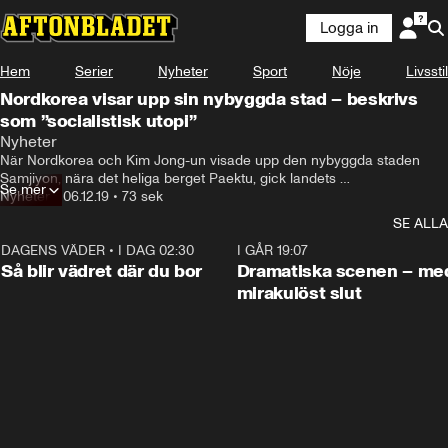
Logga in
Hem
Serier
Nyheter
Sport
Nöje
Livsstil
Nordkorea visar upp sin nybyggda stad – beskrivs
som ”socialistisk utopi”
Nyheter
När Nordkorea och Kim Jong-un visade upp den nybyggda staden 
Samjiyon, nära det heliga berget Paektu, gick landets 
Se mer
propagandamaskin på högvarv.
Nyheter
•
06.12.19
•
73 sek
SE ALLA
DAGENS VÄDER
•
I DAG 02:30
1:06
I GÅR 19:07
Så blir vädret där du bor
Dramatiska scenen – me
mirakulöst slut