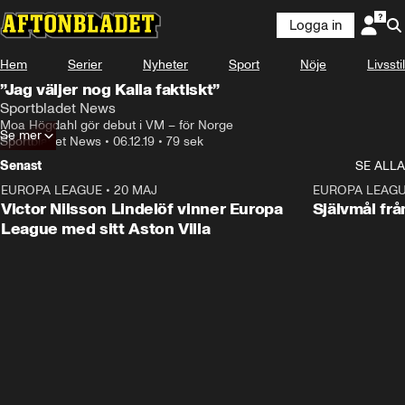
Logga in
Hem
Serier
Nyheter
Sport
Nöje
Livsstil
”Jag väljer nog Kalla faktiskt”
Sportbladet News
Moa Högdahl gör debut i VM – för Norge
Se mer
Sportbladet News
•
06.12.19
•
79 sek
Senast
SE ALLA
EUROPA LEAGUE
•
20 MAJ
1:32
EUROPA LEAG
Victor Nilsson Lindelöf vinner Europa
Självmål frå
League med sitt Aston Villa