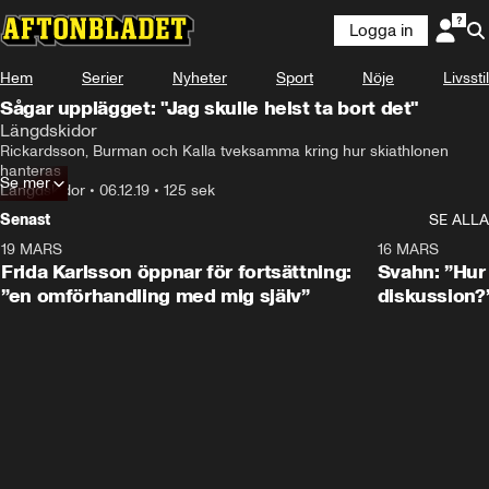
Logga in
Hem
Serier
Nyheter
Sport
Nöje
Livsstil
Sågar upplägget: "Jag skulle helst ta bort det"
Längdskidor
Rickardsson, Burman och Kalla tveksamma kring hur skiathlonen 
hanteras
Se mer
Längdskidor
•
06.12.19
•
125 sek
Senast
SE ALLA
19 MARS
0:26
16 MARS
Frida Karlsson öppnar för fortsättning:
Svahn: ”Hur 
”en omförhandling med mig själv”
diskussion?