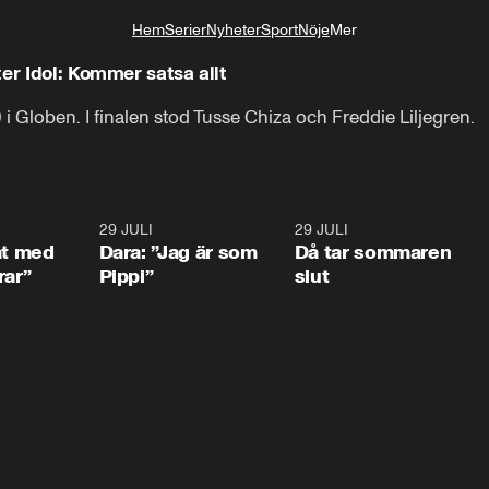
Hem
Serier
Nyheter
Sport
Nöje
Mer
Livsstil
er Idol: Kommer satsa allt
i Globen. I finalen stod Tusse Chiza och Freddie Liljegren.
1:02
29 JULI
0:41
29 JULI
0:3
at med
Dara: ”Jag är som
Då tar sommaren
rar”
Pippi”
slut