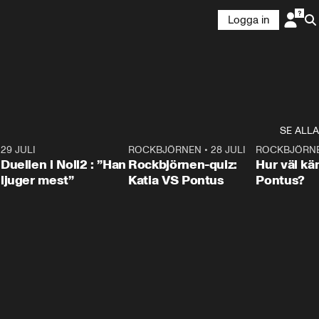
Logga in
SE ALLA
9
29 JULI
0:47
ROCKBJÖRNEN
•
28 JULI
0:15
ROCKBJÖRN
Duellen i Noll2 : ”Han
Rockbjörnen-quiz:
Hur väl kä
ljuger mest”
Katia VS Pontus
Pontus?