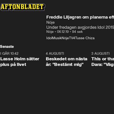
Freddie Liljegren om planerna eft
Nöje
Under fredagen avgjordes Idol 2019 
Nöje
•
06.12.19
•
94 sek
Idol
Musik
Nöje
TV4
Tusse Chiza
Senaste
I GÅR 10:42
1:04
4 AUGUSTI
0:24
3 AUGUSTI
Lasse Holm sätter
Beskedet om nästa
This or th
plus på livet
år: ”Bestämt mig”
Dara: ”Väg