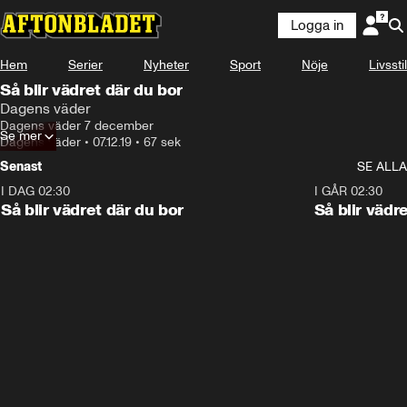
Logga in
Hem
Serier
Nyheter
Sport
Nöje
Livsstil
Så blir vädret där du bor
Dagens väder
Dagens väder 7 december
Se mer
Dagens väder
•
07.12.19
•
67 sek
Senast
SE ALLA
I DAG 02:30
1:06
I GÅR 02:30
Så blir vädret där du bor
Så blir vädr