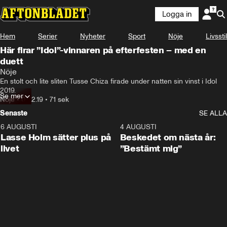
Logga in
Hem
Serier
Nyheter
Sport
Nöje
Livsstil
Här firar ”Idol”-vinnaren på efterfesten – med en
duett
Nöje
En stolt och lite sliten Tusse Chiza firade under natten sin vinst i Idol 
2019.
Se mer
Nöje
•
07.12.19
•
71 sek
Senaste
SE ALLA
6 AUGUSTI
1:04
4 AUGUSTI
Lasse Holm sätter plus på
Beskedet om nästa år:
livet
”Bestämt mig”