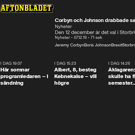
Corbyn och Johnson drabbade sam
Nyheter
Den 12 december är det val i Storbr
Nyheter
•
07.12.19
•
71 sek
Jeremy Corbyn
Boris Johnson
Brexit
Storbr
I DAG 19:07
0:45
I DAG 15:23
0:54
I DAG 14:26
Här somnar
Albert, 8, besteg
Åklagaren
programledaren – i
Kebnekaise – vill
skulle ha f
sändning
högre
semester
tillsamma