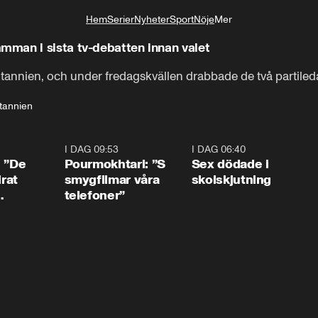
Hem
Serier
Nyheter
Sport
Nöje
Mer
Livsstil
man i sista tv-debatten innan valet
itannien, och under fredagskvällen drabbade de två partiled
itannien
1:54
I DAG 09:53
1:36
I DAG 06:40
0:4
: ”De
Pourmokhtari: ”S
Sex dödade i
irat
smygfilmar våra
skolskjutning
telefoner”
ns”