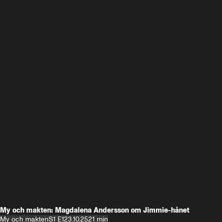
My och makten: Magdalena Andersson om Jimmie-hånet
My och makten
S1 E1
23.10.25
21 min