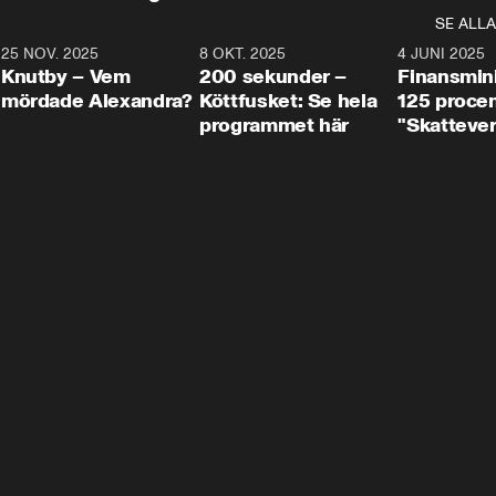
SE ALLA
3
25 NOV. 2025
31:05
8 OKT. 2025
4:29
4 JUNI 2025
Knutby – Vem
200 sekunder –
Finansmin
mördade Alexandra?
Köttfusket: Se hela
125 procent
programmet här
"Skattever
viktig uppg