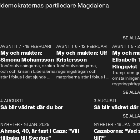
aldemokraternas partiledare Magdalena 
SE ALLA
7
AVSNITT 7
•
19 FEBRUARI
24:30
AVSNITT 6
•
12 FEBRUARI
27:30
AVSNITT 5
•
My och makten:
My och makten: Ulf
My och ma
Simona Mohamsson
Kristersson
Elisabeth
 
Tonårsutvisningarna, skolan 
Tonårsutvisningarna, 
Ringqvist
och och krisen i Liberalerna 
regeringsfrågan och 
Trump, den gr
står i fokus i det sjunde 
matpriserna står i fokus i 
omställningen
avsnittet av ”My och 
det sjätte avsnittet av ”My 
regeringsfråga
makten”. Se när 
och makten”. Se när 
centrum i det 
SE ALLA
Aftonbladets inrikespolitiska 
Aftonbladets inrikespolitiska 
avsnittet av ”
kommentator My 
kommentator My 
6
4 AUGUSTI
1:06
3 AUGUSTI
Makten”. Se nä
Rohwedder ställer 
Rohwedder ställer 
Så blir vädret där du bor
Så blir vädret där
Aftonbladets in
utbildnings- och 
statsminister Ulf Kristersson 
kommentator 
SE ALLA
integrationsminister Simona 
till svars.
Rohwedder stäl
Mohamsson till svars.
Centerpartiets
2
NYHETER
•
16 JAN. 2025
1:01
NYHETER
•
16 JAN. 20
Thand Ring till
Ahmed, 40, är fast i Gaza: ”Vill
Gazaborna: ”Vad s
tillbaka till Sverige”
till?”