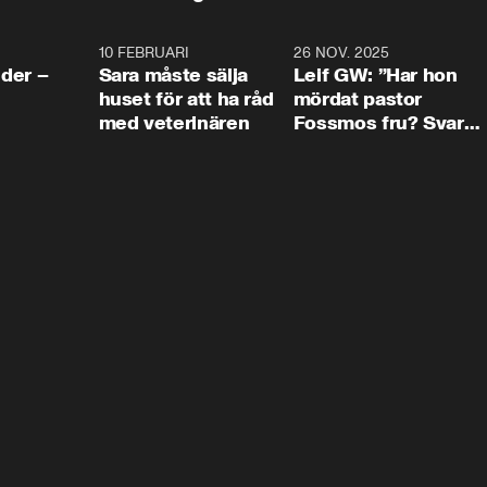
4:24
10 FEBRUARI
4:13
26 NOV. 2025
8:1
der –
Sara måste sälja
Leif GW: ”Har hon
huset för att ha råd
mördat pastor
med veterinären
Fossmos fru? Svar
nej.”