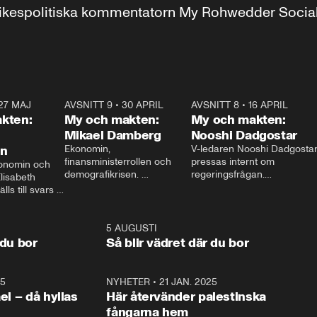
r inrikespolitiska kommentatorn My Rohwedder Soci
27 MAJ
3:51
AVSNITT 9
•
30 APRIL
24:00
AVSNITT 8
•
16 APRIL
25:1
kten:
My och makten:
My och makten:
Mikael Damberg
Nooshi Dadgostar
on
Ekonomin, 
V-ledaren Nooshi Dadgostar
finansministerrollen och 
pressas internt om 
onomin och 
demografikrisen. 
regeringsfrågan.

lisabeth 
Oppositionen ställs till svars 
I Aftonbladets 
ls till svars 
när Socialdemokraternas 
partiledarutfrågning ”My 
stern gästar 
Mikael Damberg gästar My 
och Makten” sätter hon ner 
My och Makten. 
och Makten. 
foten mot kritikerna:

1:06
5 AUGUSTI
1:0
– Vi ställer upp i val. Ska vi 
 du bor
Så blir vädret där du bor
vara med så sitter vi förstås 
25
1:22
NYHETER
•
21 JAN. 2025
0:5
ael – då hyllas
Här återvänder palestinska
fångarna hem