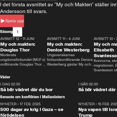
I det första avsnittet av ”My och Makten” ställe
Andersson till svars.
Spela upp
1
Säsong
AVSNITT 12
•
11 JUNI
26:27
AVSNITT 11
•
4 JUNI
23:40
AVSNITT 10
•
My och makten:
My och makten:
My och ma
Douglas Thor
Denice Westerberg
Elisabeth
Moderata 
Ungsvenskarnas 
Svantess
ungdomsförbundet (MUF:s) 
förbundsordförande Denice 
Kvinnorna, ek
ordförande Douglas Thor 
Westerberg gästar My och 
migrationen. E
gästar My och makten. I 
makten. I avsnittet 
Svantesson stäl
avsnittet diskuteras 
diskuteras migrationsfrågan 
när finansmini
Väder
tonårsutvisningarna och hur 
och hur SD ska locka 
Moderaterna ska locka 
kvinnliga väljare. 
I DAG 02:30
1:06
I GÅR 02:30
väljare till valet i höst. 
Så blir vädret där du bor
Så blir vädret där
Senaste om konflikten i Mellanöstern
NYHETER
•
17 FEB. 2025
0:45
NYHETER
•
16 FEB. 20
500 dagar av krig i Gaza – se
Nya vapen till Isr
förödelsen
Trump