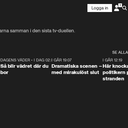
Logga in
arna samman i den sista tv-duellen.
SE ALLA
7
DAGENS VÄDER
•
I DAG 02:30
1:06
I GÅR 19:07
0:42
I GÅR 12:19
Så blir vädret där du
Dramatiska scenen –
Här knock
bor
med mirakulöst slut
politikern 
stranden