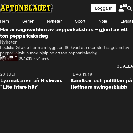
Logga in
Hem
Serier
Nyheter
Sport
Nöje
Livsstil
Här är sagovärlden av pepparkakshus – gjord av ett
ton pepparkaksdeg
Nyheter
I polska Gliwice har man byggt en 80 kvadratmeter stort sagoland av 
pepparkakshus med hjälp av ett ton pepparkaksdeg.
Se mer
Nyheter
•
08.12.19
•
64 sek
SE ALLA
23 JULI
2:02
I DAG 13:46
Lyxmäklaren på Rivieran:
Kändisar och politiker på
"Lite friare här"
Heffners swingerklubb