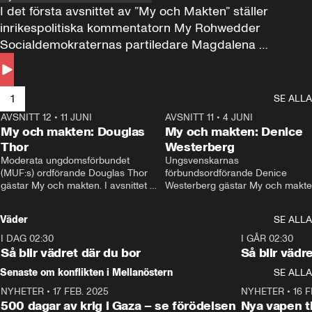
I det första avsnittet av ”My och Makten” ställer 
inrikespolitiska kommentatorn My Rohwedder 
Socialdemokraternas partiledare Magdalena 
Andersson till svars.
1
SE ALLA
AVSNITT 12
•
11 JUNI
26:27
AVSNITT 11
•
4 JUNI
2
My och makten: Douglas
My och makten: Denice
Thor
Westerberg
Moderata ungdomsförbundet 
Ungsvenskarnas 
(MUF:s) ordförande Douglas Thor 
förbundsordförande Denice 
gästar My och makten. I avsnittet 
Westerberg gästar My och makten.
diskuteras tonårsutvisningarna och 
avsnittet diskuteras migrationsfrå
hur Moderaterna ska locka väljare till 
och hur SD ska locka kvinnliga 
Väder
SE ALLA
valet i höst. 
väljare. 
I DAG 02:30
1:06
I GÅR 02:30
Så blir vädret där du bor
Så blir vädr
Senaste om konflikten i Mellanöstern
SE ALLA
NYHETER
•
17 FEB. 2025
0:45
NYHETER
•
16 F
500 dagar av krig i Gaza – se förödelsen
Nya vapen ti