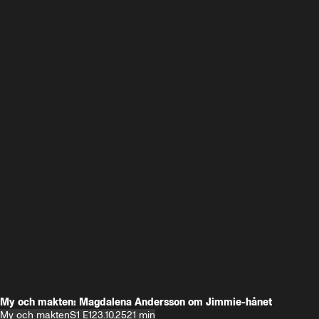
My och makten: Magdalena Andersson om Jimmie-hånet
My och makten
S1 E1
23.10.25
21 min