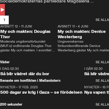
Socialdemokraternas partiledare Magdalena 
Andersson till svars.
1
SE ALLA
AVSNITT 12
•
11 JUNI
26:27
AVSNITT 11
•
4 JUNI
2
My och makten: Douglas
My och makten: Denice
Thor
Westerberg
Moderata ungdomsförbundet 
Ungsvenskarnas 
(MUF:s) ordförande Douglas Thor 
förbundsordförande Denice 
gästar My och makten. I avsnittet 
Westerberg gästar My och makten.
diskuteras tonårsutvisningarna och 
avsnittet diskuteras migrationsfrå
hur Moderaterna ska locka väljare till 
och hur SD ska locka kvinnliga 
Väder
SE ALLA
valet i höst. 
väljare. 
I DAG 02:30
1:06
I GÅR 02:30
Så blir vädret där du bor
Så blir vädr
Senaste om konflikten i Mellanöstern
SE ALLA
NYHETER
•
17 FEB. 2025
0:45
NYHETER
•
16 F
500 dagar av krig i Gaza – se förödelsen
Nya vapen ti
200 sekunder
SE ALLA