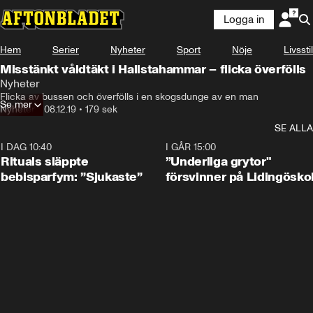
Logga in
Hem
Serier
Nyheter
Sport
Nöje
Livsstil
Misstänkt våldtäkt i Hallstahammar – flicka överfölls
Nyheter
Flicka av bussen och överfölls i en skogsdunge av en man
Se mer
Nyheter
•
08.12.19
•
179 sek
SE ALLA
I DAG 10:40
1:01
I GÅR 15:00
Rituals släppte
”Underliga grytor"
bebisparfym: ”Sjukaste”
försvinner på Lidingösko