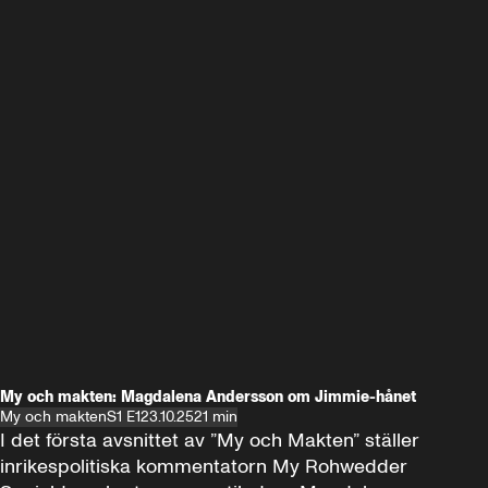
My och makten: Magdalena Andersson om Jimmie-hånet
My och makten
S1 E1
23.10.25
21 min
I det första avsnittet av ”My och Makten” ställer 
inrikespolitiska kommentatorn My Rohwedder 