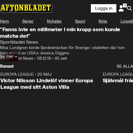
Logga in
Hem
Serier
Nyheter
Sport
Nöje
Livsstil
"Fanns inte en millimeter i min kropp som kunde
matcha det"
Sportbladet News
Moa Lundgren körde fjärdesträckan för Sverige i stafetten där hon 
blev omåkt av USA:s Jessica Diggins.
Se mer
Sportbladet News
•
08.12.19
•
45 sek
Senast
SE ALLA
EUROPA LEAGUE
•
20 MAJ
1:32
EUROPA LEAG
Victor Nilsson Lindelöf vinner Europa
Självmål frå
League med sitt Aston Villa