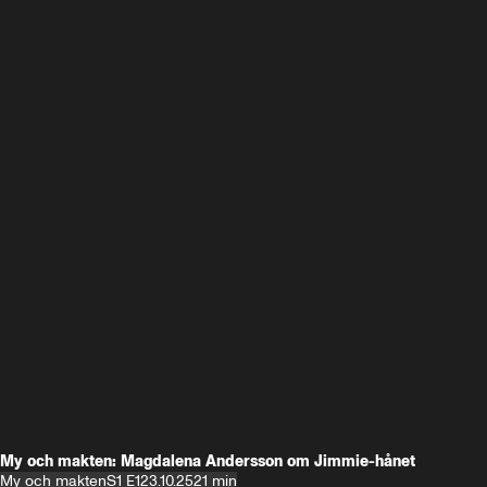
My och makten: Magdalena Andersson om Jimmie-hånet
My och makten
S1 E1
23.10.25
21 min