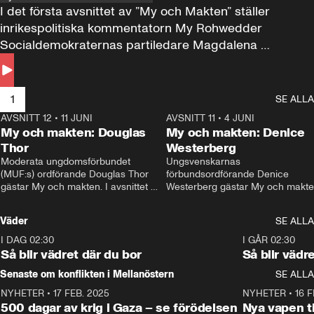
I det första avsnittet av ”My och Makten” ställer 
inrikespolitiska kommentatorn My Rohwedder 
Socialdemokraternas partiledare Magdalena 
Andersson till svars.
1
SE ALLA
AVSNITT 12
•
11 JUNI
26:27
AVSNITT 11
•
4 JUNI
2
My och makten: Douglas
My och makten: Denice
Thor
Westerberg
Moderata ungdomsförbundet 
Ungsvenskarnas 
(MUF:s) ordförande Douglas Thor 
förbundsordförande Denice 
gästar My och makten. I avsnittet 
Westerberg gästar My och makten.
diskuteras tonårsutvisningarna och 
avsnittet diskuteras migrationsfrå
hur Moderaterna ska locka väljare till 
och hur SD ska locka kvinnliga 
Väder
SE ALLA
valet i höst. 
väljare. 
I DAG 02:30
1:06
I GÅR 02:30
Så blir vädret där du bor
Så blir vädr
Senaste om konflikten i Mellanöstern
SE ALLA
NYHETER
•
17 FEB. 2025
0:45
NYHETER
•
16 F
500 dagar av krig i Gaza – se förödelsen
Nya vapen ti