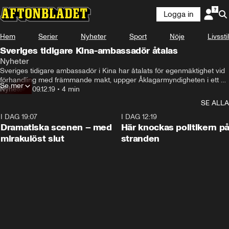
Logga in
Hem
Serier
Nyheter
Sport
Nöje
Livsstil
Sveriges tidigare Kina-ambassadör åtalas
Nyheter
Sveriges tidigare ambassadör i Kina har åtalats för egenmäktighet vid 
förhandling med främmande makt, uppger Åklagarmyndigheten i ett 
Se mer
pressmeddelande
Nyheter
•
09.12.19
•
4 min
SE ALLA
I DAG 19:07
0:42
I DAG 12:19
Dramatiska scenen – med
Här knockas politikern p
mirakulöst slut
stranden