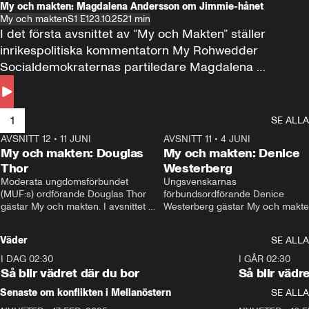
My och makten: Magdalena Andersson om Jimmie-hånet
My och makten
S1 E1
23.10.25
21 min
I det första avsnittet av ”My och Makten” ställer 
inrikespolitiska kommentatorn My Rohwedder 
Socialdemokraternas partiledare Magdalena 
Andersson till svars.
1
SE ALLA
AVSNITT 12
•
11 JUNI
26:27
AVSNITT 11
•
4 JUNI
2
My och makten: Douglas
My och makten: Denice
Thor
Westerberg
Moderata ungdomsförbundet 
Ungsvenskarnas 
(MUF:s) ordförande Douglas Thor 
förbundsordförande Denice 
gästar My och makten. I avsnittet 
Westerberg gästar My och makten.
diskuteras tonårsutvisningarna och 
avsnittet diskuteras migrationsfrå
hur Moderaterna ska locka väljare till 
och hur SD ska locka kvinnliga 
Väder
SE ALLA
valet i höst. 
väljare. 
I DAG 02:30
1:06
I GÅR 02:30
Så blir vädret där du bor
Så blir vädr
Senaste om konflikten i Mellanöstern
SE ALLA