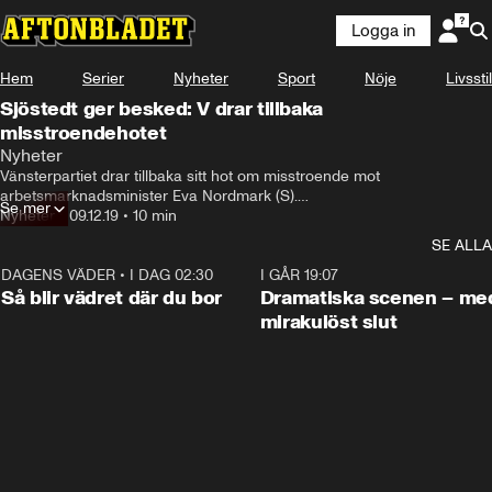
Logga in
Hem
Serier
Nyheter
Sport
Nöje
Livsstil
Sjöstedt ger besked: V drar tillbaka
misstroendehotet
Nyheter
Vänsterpartiet drar tillbaka sitt hot om misstroende mot 
arbetsmarknadsminister Eva Nordmark (S).

Se mer
Nyheter
•
09.12.19
•
10 min
Även Moderaterna och Kristdemokraterna backar – därmed klarar sig 
SE ALLA
ministern kvar.

DAGENS VÄDER
•
I DAG 02:30
1:06
I GÅR 19:07
– Regeringen har steg för steg gått oss till mötes på de fem punkter 
Så blir vädret där du bor
Dramatiska scenen – me
som vi krävde, säger Jonas Sjöstedt, partiledare (V)
mirakulöst slut