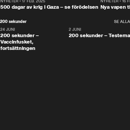
NYHETER
•
17 FEB. 2025
0:45
NYHETER
•
16 F
500 dagar av krig i Gaza – se förödelsen
Nya vapen ti
200 sekunder
SE ALLA
24 JUNI
5:00
2 JUNI
200 sekunder –
200 sekunder – Testern
Vaccinfusket,
fortsättningen