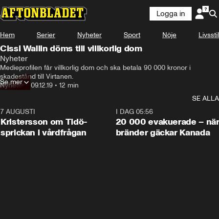
Logga in
Hem
Serier
Nyheter
Sport
Nöje
Livsstil
Cissi Wallin döms till villkorlig dom
Nyheter
Medieprofilen får villkorlig dom och ska betala 90 000 kronor i 
skadestånd till Virtanen.
Se mer
Nyheter
•
09.12.19
•
12 min
SE ALLA
7 AUGUSTI
0:42
I DAG 05:56
Kristersson om Tidö-
20 000 evakuerade – nä
sprickan i vårdfrågan
bränder gäckar Kanada