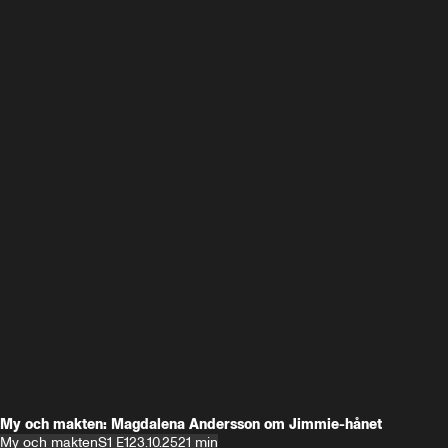
My och makten: Magdalena Andersson om Jimmie-hånet
My och makten
S1 E1
23.10.25
21 min