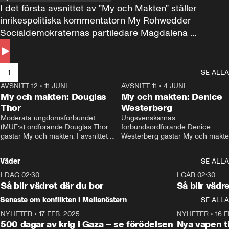
I det första avsnittet av ”My och Makten” ställer 
inrikespolitiska kommentatorn My Rohwedder 
Socialdemokraternas partiledare Magdalena 
Andersson till svars.
1
SE ALLA
AVSNITT 12
•
11 JUNI
26:27
AVSNITT 11
•
4 JUNI
2
My och makten: Douglas
My och makten: Denice
Thor
Westerberg
Moderata ungdomsförbundet 
Ungsvenskarnas 
(MUF:s) ordförande Douglas Thor 
förbundsordförande Denice 
gästar My och makten. I avsnittet 
Westerberg gästar My och makten.
diskuteras tonårsutvisningarna och 
avsnittet diskuteras migrationsfrå
hur Moderaterna ska locka väljare till 
och hur SD ska locka kvinnliga 
Väder
SE ALLA
valet i höst. 
väljare. 
I DAG 02:30
1:06
I GÅR 02:30
Så blir vädret där du bor
Så blir vädr
Senaste om konflikten i Mellanöstern
SE ALLA
NYHETER
•
17 FEB. 2025
0:45
NYHETER
•
16 F
500 dagar av krig i Gaza – se förödelsen
Nya vapen ti