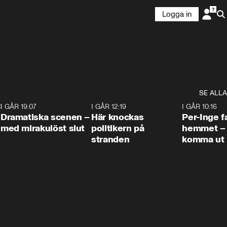
Logga in
SE ALLA
:30
6
I GÅR 19:07
0:42
I GÅR 12:19
0:45
I GÅR 10:16
Dramatiska scenen –
Här knockas
Per-Inge fa
med mirakulöst slut
politikern på
hemmet – 
stranden
komma ut