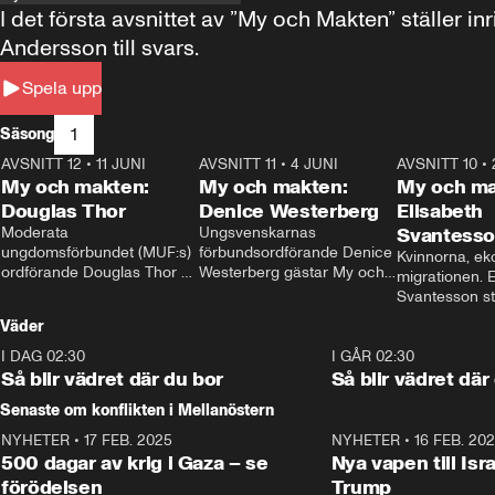
I det första avsnittet av ”My och Makten” ställe
Andersson till svars.
Spela upp
1
Säsong
AVSNITT 12
•
11 JUNI
26:27
AVSNITT 11
•
4 JUNI
23:40
AVSNITT 10
•
My och makten:
My och makten:
My och ma
Douglas Thor
Denice Westerberg
Elisabeth
Moderata 
Ungsvenskarnas 
Svantess
ungdomsförbundet (MUF:s) 
förbundsordförande Denice 
Kvinnorna, ek
ordförande Douglas Thor 
Westerberg gästar My och 
migrationen. E
gästar My och makten. I 
makten. I avsnittet 
Svantesson stäl
avsnittet diskuteras 
diskuteras migrationsfrågan 
när finansmini
Väder
tonårsutvisningarna och hur 
och hur SD ska locka 
Moderaterna ska locka 
kvinnliga väljare. 
I DAG 02:30
1:06
I GÅR 02:30
väljare till valet i höst. 
Så blir vädret där du bor
Så blir vädret där
Senaste om konflikten i Mellanöstern
NYHETER
•
17 FEB. 2025
0:45
NYHETER
•
16 FEB. 20
500 dagar av krig i Gaza – se
Nya vapen till Isr
förödelsen
Trump