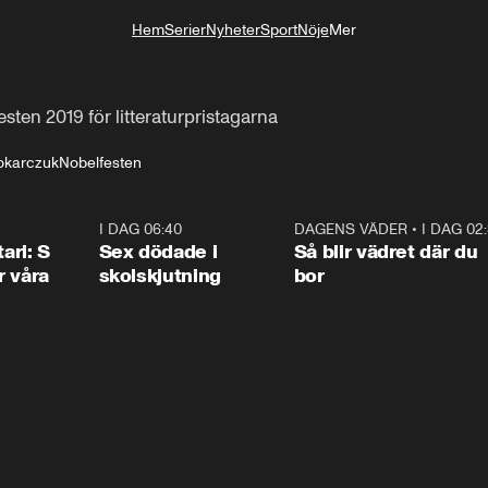
Hem
Serier
Nyheter
Sport
Nöje
Mer
Livsstil
sten 2019 för litteraturpristagarna
okarczuk
Nobelfesten
1:36
I DAG 06:40
0:47
DAGENS VÄDER
•
I DAG 02
1:0
ari: S
Sex dödade i
Så blir vädret där du
r våra
skolskjutning
bor