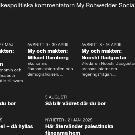
r inrikespolitiska kommentatorn My Rohwedder Soci
27 MAJ
3:51
AVSNITT 9
•
30 APRIL
24:00
AVSNITT 8
•
16 APRIL
25:1
kten:
My och makten:
My och makten:
Mikael Damberg
Nooshi Dadgostar
on
Ekonomin, 
V-ledaren Nooshi Dadgostar
finansministerrollen och 
pressas internt om 
onomin och 
demografikrisen. 
regeringsfrågan.

lisabeth 
Oppositionen ställs till svars 
I Aftonbladets 
ls till svars 
när Socialdemokraternas 
partiledarutfrågning ”My 
stern gästar 
Mikael Damberg gästar My 
och Makten” sätter hon ner 
My och Makten. 
och Makten. 
foten mot kritikerna:

1:06
5 AUGUSTI
1:0
– Vi ställer upp i val. Ska vi 
 du bor
Så blir vädret där du bor
vara med så sitter vi förstås 
25
1:22
NYHETER
•
21 JAN. 2025
0:5
ael – då hyllas
Här återvänder palestinska
fångarna hem