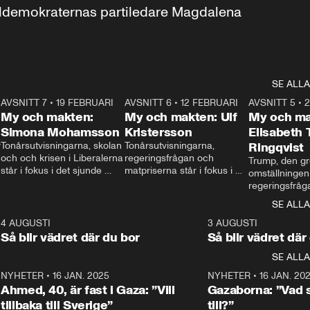
aldemokraternas partiledare Magdalena 
SE ALLA
7
AVSNITT 7
•
19 FEBRUARI
24:30
AVSNITT 6
•
12 FEBRUARI
27:30
AVSNITT 5
•
My och makten:
My och makten: Ulf
My och ma
Simona Mohamsson
Kristersson
Elisabeth
 
Tonårsutvisningarna, skolan 
Tonårsutvisningarna, 
Ringqvist
och och krisen i Liberalerna 
regeringsfrågan och 
Trump, den gr
står i fokus i det sjunde 
matpriserna står i fokus i 
omställningen
avsnittet av ”My och 
det sjätte avsnittet av ”My 
regeringsfråga
makten”. Se när 
och makten”. Se när 
centrum i det 
SE ALLA
Aftonbladets inrikespolitiska 
Aftonbladets inrikespolitiska 
avsnittet av ”
kommentator My 
kommentator My 
6
4 AUGUSTI
1:06
3 AUGUSTI
Makten”. Se nä
Rohwedder ställer 
Rohwedder ställer 
Så blir vädret där du bor
Så blir vädret där
Aftonbladets in
utbildnings- och 
statsminister Ulf Kristersson 
kommentator 
SE ALLA
integrationsminister Simona 
till svars.
Rohwedder stäl
Mohamsson till svars.
Centerpartiets
2
NYHETER
•
16 JAN. 2025
1:01
NYHETER
•
16 JAN. 20
Thand Ring till
Ahmed, 40, är fast i Gaza: ”Vill
Gazaborna: ”Vad s
tillbaka till Sverige”
till?”