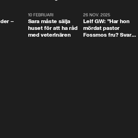
4:24
10 FEBRUARI
4:13
26 NOV. 2025
8:1
der –
Sara måste sälja
Leif GW: ”Har hon
huset för att ha råd
mördat pastor
med veterinären
Fossmos fru? Svar
nej.”