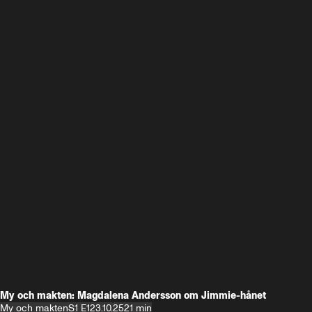
My och makten: Magdalena Andersson om Jimmie-hånet
My och makten
S1 E1
23.10.25
21 min