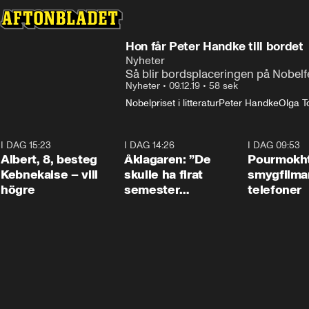
Hon får Peter Handke till bordet
Nyheter
Så blir bordsplaceringen på Nobelfe
Nyheter
•
09.12.19
•
58 sek
Nobelpriset i litteratur
Peter Handke
Olga T
I DAG 15:23
0:54
I DAG 14:26
1:54
I DAG 09:53
Albert, 8, besteg
Åklagaren: ”De
Pourmokht
Kebnekaise – vill
skulle ha firat
smygfilma
högre
semester
telefoner
tillsammans”