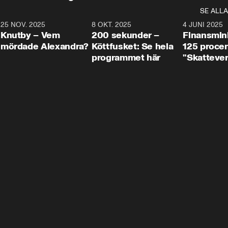
SE ALLA
3
25 NOV. 2025
31:05
8 OKT. 2025
4:29
4 JUNI 2025
Knutby – Vem
200 sekunder –
Finansmin
mördade Alexandra?
Köttfusket: Se hela
125 procent
programmet här
"Skattever
viktig uppg