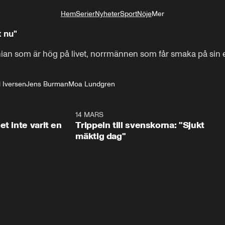
Hem
Serier
Nyheter
Sport
Nöje
Mer
Livsstil
t nu"
 nian som är hög på livet, norrmännen som får smaka på sin
l Iversen
Jens Burman
Moa Lundgren
1:29
14 MARS
1:0
t inte varit en
Trippeln till svenskorna: "Sjukt
mäktig dag"