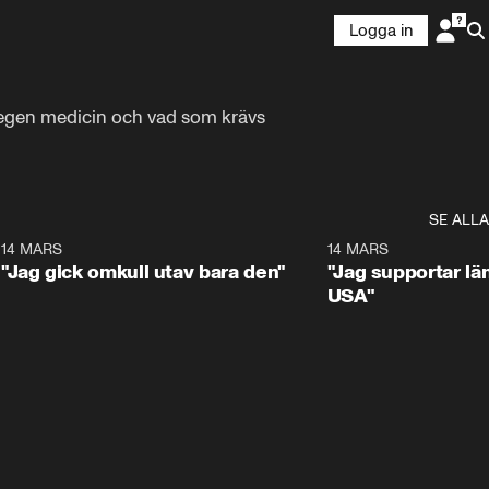
Logga in
 egen medicin och vad som krävs 
SE ALLA
5
14 MARS
1:17
14 MARS
"Jag gick omkull utav bara den"
"Jag supportar lä
USA"