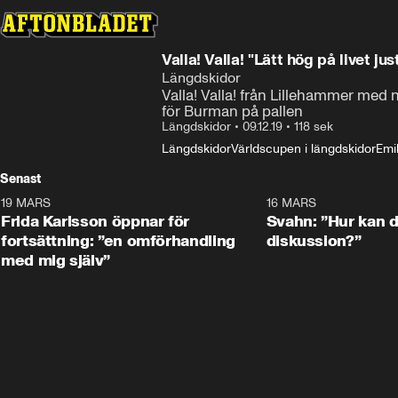
Valla! Valla! "Lätt hög på livet jus
Längdskidor
Valla! Valla! från Lillehammer med
för Burman på pallen
Längdskidor
•
09.12.19
•
118 sek
Längdskidor
Världscupen i längdskidor
Emi
Senast
19 MARS
0:26
16 MARS
Frida Karlsson öppnar för
Svahn: ”Hur kan de
fortsättning: ”en omförhandling
diskussion?”
med mig själv”