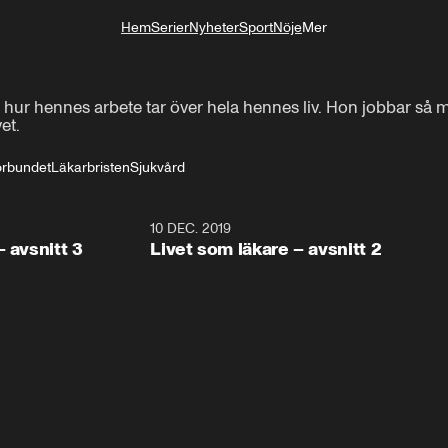
Hem
Serier
Nyheter
Sport
Nöje
Mer
Livsstil
- Muskelsjukdomar hos barn är svåra

ur hennes arbete tar över hela hennes liv. Hon jobbar så my
et.
men han har tur att ha en snäll form.
örbundet
Läkarbristen
Sjukvård
12:29
10 DEC. 2019
11:3
– avsnitt 3
Livet som läkare – avsnitt 2