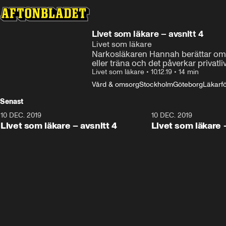
Livet som läkare – avsnitt 4
Livet som läkare
Narkosläkaren Hannah berättar om h
eller träna och det påverkar privatliv
Livet som läkare
•
10.12.19
•
14 min
Vård & omsorg
Stockholm
Göteborg
Läkarf
Senast
10 DEC. 2019
14:27
10 DEC. 2019
Livet som läkare – avsnitt 4
Livet som läkare 