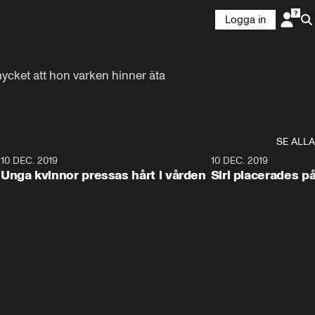
Logga in
cket att hon varken hinner äta 
SE ALLA
8
10 DEC. 2019
15:27
10 DEC. 2019
Unga kvinnor pressas hårt i vården
Siri placerades på