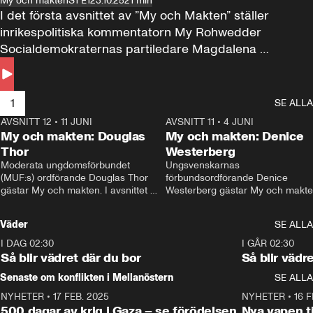
My och makten
S1 E1
23.10.25
21 min
I det första avsnittet av ”My och Makten” ställer 
inrikespolitiska kommentatorn My Rohwedder 
Socialdemokraternas partiledare Magdalena 
Andersson till svars.
1
SE ALLA
AVSNITT 12
•
11 JUNI
26:27
AVSNITT 11
•
4 JUNI
2
My och makten: Douglas
My och makten: Denice
Thor
Westerberg
Moderata ungdomsförbundet 
Ungsvenskarnas 
(MUF:s) ordförande Douglas Thor 
förbundsordförande Denice 
gästar My och makten. I avsnittet 
Westerberg gästar My och makten.
diskuteras tonårsutvisningarna och 
avsnittet diskuteras migrationsfrå
hur Moderaterna ska locka väljare till 
och hur SD ska locka kvinnliga 
Väder
SE ALLA
valet i höst. 
väljare. 
I DAG 02:30
1:06
I GÅR 02:30
Så blir vädret där du bor
Så blir vädr
Senaste om konflikten i Mellanöstern
SE ALLA
NYHETER
•
17 FEB. 2025
0:45
NYHETER
•
16 F
500 dagar av krig i Gaza – se förödelsen
Nya vapen ti