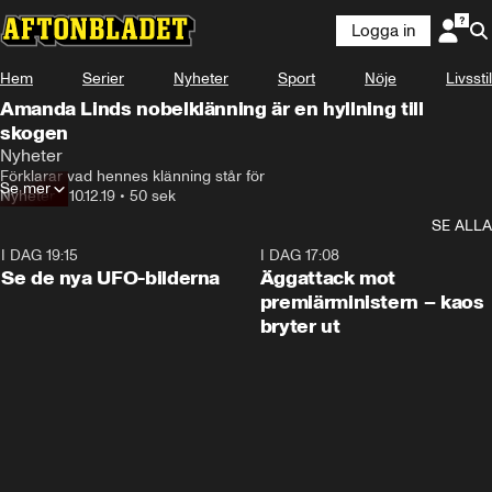
Logga in
Hem
Serier
Nyheter
Sport
Nöje
Livsstil
Amanda Linds nobelklänning är en hyllning till
skogen
Nyheter
Förklarar vad hennes klänning står för
Se mer
Nyheter
•
10.12.19
•
50 sek
SE ALLA
I DAG 19:15
0:36
I DAG 17:08
Se de nya UFO-bilderna
Äggattack mot
premiärministern – kaos
bryter ut