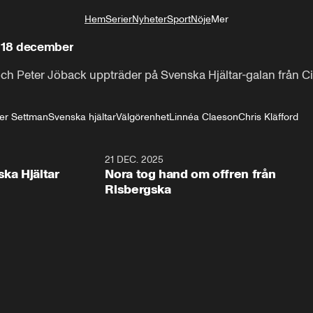
Hem
Serier
Nyheter
Sport
Nöje
Mer
Livsstil
– 18 december
och Peter Jöback uppträder på Svenska Hjältar-galan från Ci
er Settman
Svenska hjältar
Välgörenhet
Linnéa Claeson
Chris Kläfford
1:00
21 DEC. 2025
1:1
ska Hjältar
Nora tog hand om offren från
Risbergska