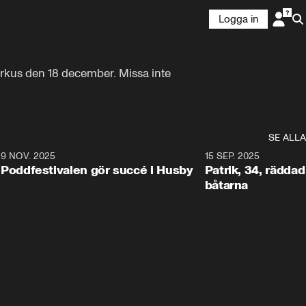
Logga in
rkus den 18 december. Missa inte 
SE ALLA
6
9 NOV. 2025
0:29
15 SEP. 2025
Poddfestivalen gör succé i Husby
Patrik, 34, räddad 
båtarna