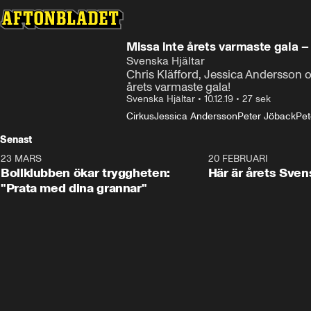
Missa inte årets varmaste gala 
Svenska Hjältar
Chris Kläfford, Jessica Andersson 
årets varmaste gala!
Svenska Hjältar
•
10.12.19
•
27 sek
Cirkus
Jessica Andersson
Peter Jöback
Pet
Senast
23 MARS
1:27
20 FEBRUARI
Bollklubben ökar tryggheten:
Här är årets Sven
"Prata med dina grannar"