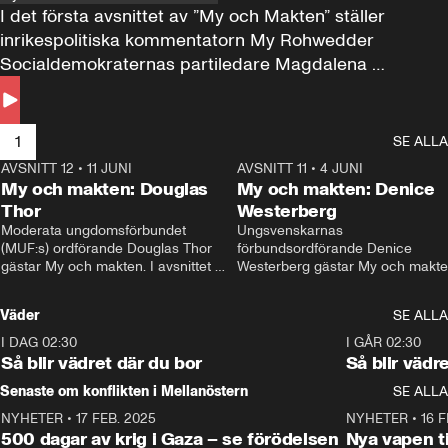
I det första avsnittet av ”My och Makten” ställer 
inrikespolitiska kommentatorn My Rohwedder 
Socialdemokraternas partiledare Magdalena 
Andersson till svars.
1
SE ALLA
AVSNITT 12
•
11 JUNI
26:27
AVSNITT 11
•
4 JUNI
2
My och makten: Douglas
My och makten: Denice
Thor
Westerberg
Moderata ungdomsförbundet 
Ungsvenskarnas 
(MUF:s) ordförande Douglas Thor 
förbundsordförande Denice 
gästar My och makten. I avsnittet 
Westerberg gästar My och makten.
diskuteras tonårsutvisningarna och 
avsnittet diskuteras migrationsfrå
hur Moderaterna ska locka väljare till 
och hur SD ska locka kvinnliga 
Väder
SE ALLA
valet i höst. 
väljare. 
I DAG 02:30
1:06
I GÅR 02:30
Så blir vädret där du bor
Så blir vädr
Senaste om konflikten i Mellanöstern
SE ALLA
NYHETER
•
17 FEB. 2025
0:45
NYHETER
•
16 F
500 dagar av krig i Gaza – se förödelsen
Nya vapen ti