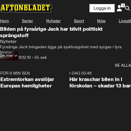
Logga in
Hem
Serier
Nyheter
Sport
Nöje
Livsstil
Bilden på fyraårige Jack har blivit politiskt
sprängstoff
Nyheter
Fyraårige Jack tvingades ligga på sjukhusgolvet med syrgas i fyra 
timmar.

Se mer
Nyheter
•
10.12.19
•
55 sek
Fotot på pojken kan förändra utgången i det brittiska valet.

SE ALLA
Särskilt som premiärministern Boris Johnson först vägrat kommentera 
FÖR 9 MIN SEN
0:53
I DAG 03:48
bilden – och sedan tog en reporters telefon mitt under intervjun.
Extremtorkan avslöjar
Här kraschar bilen in i
Europas hemligheter
förskolan – skadar 13 bar