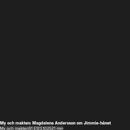
My och makten: Magdalena Andersson om Jimmie-hånet
My och makten
S1 E1
23.10.25
21 min