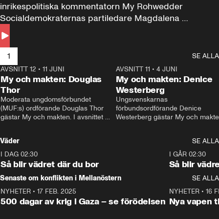
inrikespolitiska kommentatorn My Rohwedder 
Socialdemokraternas partiledare Magdalena 
Andersson till svars.
1
SE ALLA
AVSNITT 12
•
11 JUNI
26:27
AVSNITT 11
•
4 JUNI
2
My och makten: Douglas
My och makten: Denice
Thor
Westerberg
Moderata ungdomsförbundet 
Ungsvenskarnas 
(MUF:s) ordförande Douglas Thor 
förbundsordförande Denice 
gästar My och makten. I avsnittet 
Westerberg gästar My och makten.
diskuteras tonårsutvisningarna och 
avsnittet diskuteras migrationsfrå
hur Moderaterna ska locka väljare till 
och hur SD ska locka kvinnliga 
Väder
SE ALLA
valet i höst. 
väljare. 
I DAG 02:30
1:06
I GÅR 02:30
Så blir vädret där du bor
Så blir vädr
Senaste om konflikten i Mellanöstern
SE ALLA
NYHETER
•
17 FEB. 2025
0:45
NYHETER
•
16 F
500 dagar av krig i Gaza – se förödelsen
Nya vapen ti