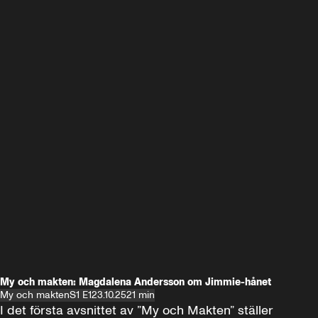
My och makten: Magdalena Andersson om Jimmie-hånet
My och makten
S1 E1
23.10.25
21 min
I det första avsnittet av ”My och Makten” ställer 