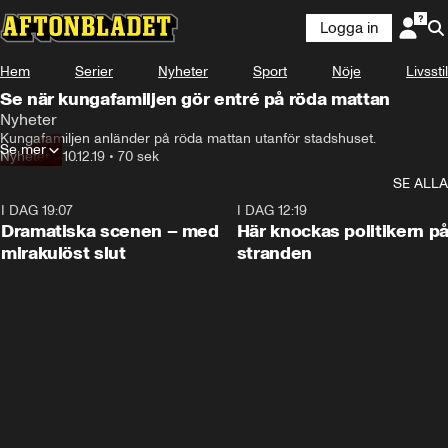
Logga in
Hem
Serier
Nyheter
Sport
Nöje
Livsstil
Se när kungafamiljen gör entré på röda mattan
Nyheter
Kungafamiljen anländer på röda mattan utanför stadshuset.
Se mer
Nyheter
•
10.12.19
•
70 sek
SE ALLA
I DAG 19:07
0:42
I DAG 12:19
Dramatiska scenen – med
Här knockas politikern p
mirakulöst slut
stranden