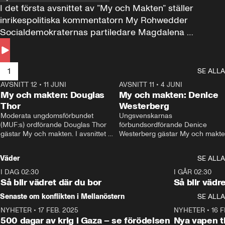
I det första avsnittet av ”My och Makten” ställer 
inrikespolitiska kommentatorn My Rohwedder 
Socialdemokraternas partiledare Magdalena 
Andersson till svars.
1
SE ALLA
AVSNITT 12
•
11 JUNI
26:27
AVSNITT 11
•
4 JUNI
2
My och makten: Douglas
My och makten: Denice
Thor
Westerberg
Moderata ungdomsförbundet 
Ungsvenskarnas 
(MUF:s) ordförande Douglas Thor 
förbundsordförande Denice 
gästar My och makten. I avsnittet 
Westerberg gästar My och makten.
diskuteras tonårsutvisningarna och 
avsnittet diskuteras migrationsfrå
hur Moderaterna ska locka väljare till 
och hur SD ska locka kvinnliga 
Väder
SE ALLA
valet i höst. 
väljare. 
I DAG 02:30
1:06
I GÅR 02:30
Så blir vädret där du bor
Så blir vädr
Senaste om konflikten i Mellanöstern
SE ALLA
NYHETER
•
17 FEB. 2025
0:45
NYHETER
•
16 F
500 dagar av krig i Gaza – se förödelsen
Nya vapen ti