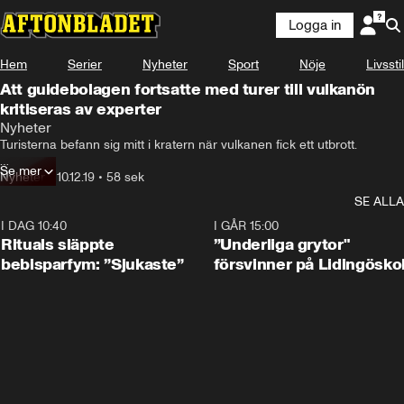
Logga in
Hem
Serier
Nyheter
Sport
Nöje
Livsstil
Att guidebolagen fortsatte med turer till vulkanön
kritiseras av experter
Nyheter
Turisterna befann sig mitt i kratern när vulkanen fick ett utbrott.

Se mer
Nu klarnar allt mer kring deras öden.

Nyheter
•
10.12.19
•
58 sek
SE ALLA
Bland de 14 förmodade dödsoffren finns Anthony och Kristine Langford 
och deras tonåringar Jesse, 19, och Winona, 17.
I DAG 10:40
1:01
I GÅR 15:00
Rituals släppte
”Underliga grytor"
bebisparfym: ”Sjukaste”
försvinner på Lidingösko