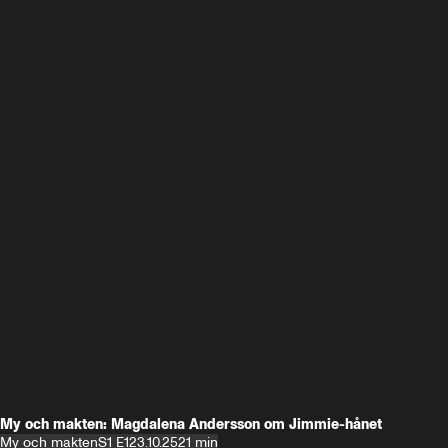
My och makten: Magdalena Andersson om Jimmie-hånet
My och makten
S1 E1
23.10.25
21 min