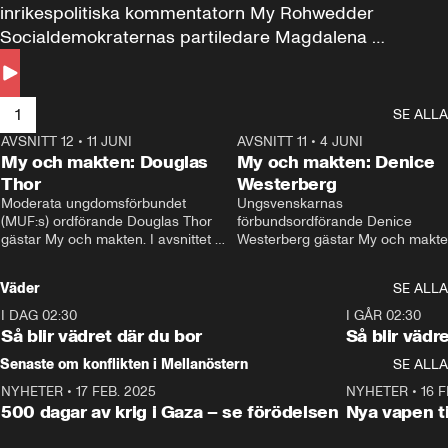
inrikespolitiska kommentatorn My Rohwedder 
Socialdemokraternas partiledare Magdalena 
Andersson till svars.
1
SE ALLA
AVSNITT 12
•
11 JUNI
26:27
AVSNITT 11
•
4 JUNI
2
My och makten: Douglas
My och makten: Denice
Thor
Westerberg
Moderata ungdomsförbundet 
Ungsvenskarnas 
(MUF:s) ordförande Douglas Thor 
förbundsordförande Denice 
gästar My och makten. I avsnittet 
Westerberg gästar My och makten.
diskuteras tonårsutvisningarna och 
avsnittet diskuteras migrationsfrå
hur Moderaterna ska locka väljare till 
och hur SD ska locka kvinnliga 
Väder
SE ALLA
valet i höst. 
väljare. 
I DAG 02:30
1:06
I GÅR 02:30
Så blir vädret där du bor
Så blir vädr
Senaste om konflikten i Mellanöstern
SE ALLA
NYHETER
•
17 FEB. 2025
0:45
NYHETER
•
16 F
500 dagar av krig i Gaza – se förödelsen
Nya vapen ti