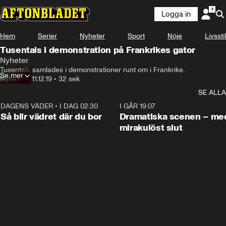
Logga in
Hem
Serier
Nyheter
Sport
Nöje
Livsstil
Tusentals i demonstration på Frankrikes gator
Nyheter
Tusentals samlades i demonstrationer runt om i Frankrike.
Se mer
Nyheter
•
11.12.19
•
32 sek
SE ALLA
DAGENS VÄDER
•
I DAG 02:30
1:06
I GÅR 19:07
Så blir vädret där du bor
Dramatiska scenen – me
mirakulöst slut