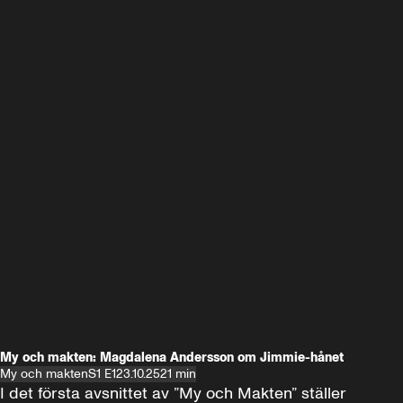
My och makten: Magdalena Andersson om Jimmie-hånet
My och makten
S1 E1
23.10.25
21 min
I det första avsnittet av ”My och Makten” ställer 