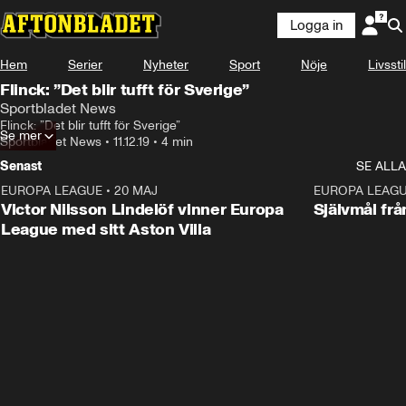
Logga in
Hem
Serier
Nyheter
Sport
Nöje
Livsstil
Flinck: ”Det blir tufft för Sverige”
Sportbladet News
Flinck: ”Det blir tufft för Sverige”
Se mer
Sportbladet News
•
11.12.19
•
4 min
Senast
SE ALLA
EUROPA LEAGUE
•
20 MAJ
1:32
EUROPA LEAG
Victor Nilsson Lindelöf vinner Europa
Självmål frå
League med sitt Aston Villa