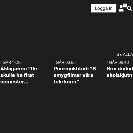
Logga in
SE ALLA
4
I GÅR 14:26
1:54
I GÅR 09:53
1:36
I GÅR 06:40
Åklagaren: ”De
Pourmokhtari: ”S
Sex dödad
skulle ha firat
smygfilmar våra
skolskjutn
semester
telefoner”
tillsammans”