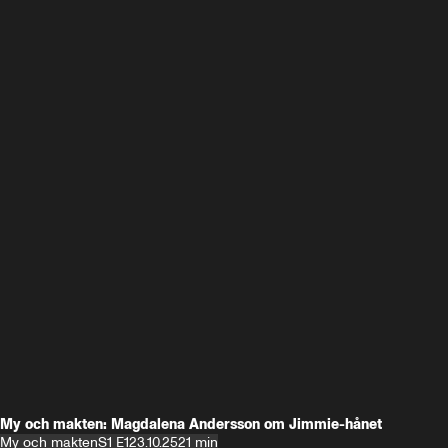
My och makten: Magdalena Andersson om Jimmie-hånet
My och makten
S1 E1
23.10.25
21 min