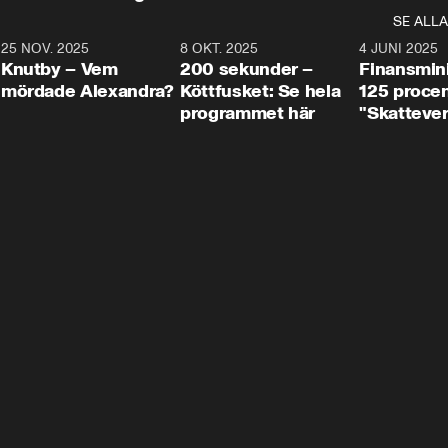
SE ALLA
3
25 NOV. 2025
31:05
8 OKT. 2025
4:29
4 JUNI 2025
Knutby – Vem
200 sekunder –
Finansmin
mördade Alexandra?
Köttfusket: Se hela
125 procent
programmet här
"Skattever
viktig uppg