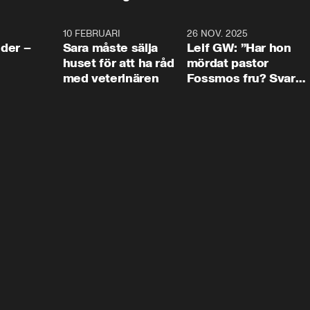
4:24
10 FEBRUARI
4:13
26 NOV. 2025
8:1
der –
Sara måste sälja
Leif GW: ”Har hon
huset för att ha råd
mördat pastor
med veterinären
Fossmos fru? Svar
nej.”