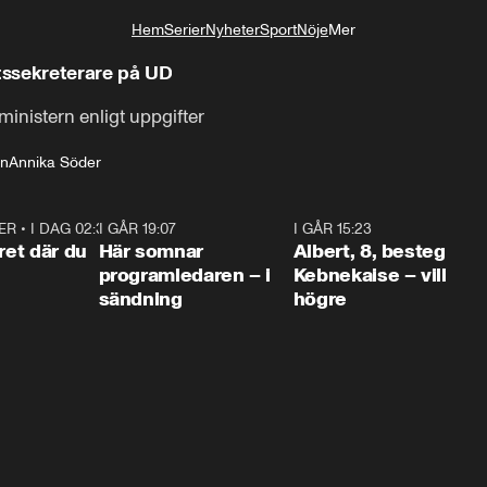
Hem
Serier
Nyheter
Sport
Nöje
Mer
Livsstil
tssekreterare på UD
ministern enligt uppgifter
in
Annika Söder
ER
•
I DAG 02:30
1:06
I GÅR 19:07
0:45
I GÅR 15:23
0:5
ret där du
Här somnar
Albert, 8, besteg
programledaren – i
Kebnekaise – vill
sändning
högre