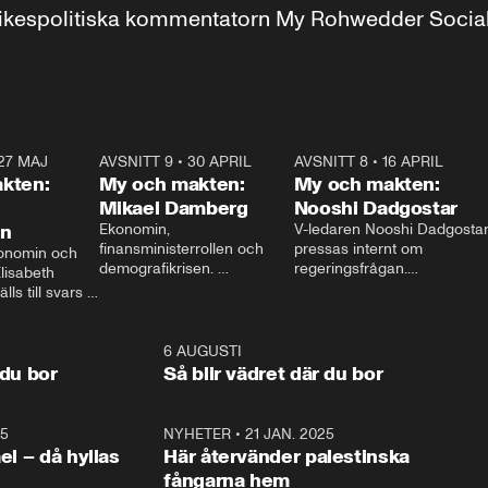
r inrikespolitiska kommentatorn My Rohwedder Soci
27 MAJ
3:51
AVSNITT 9
•
30 APRIL
24:00
AVSNITT 8
•
16 APRIL
25:1
kten:
My och makten:
My och makten:
Mikael Damberg
Nooshi Dadgostar
on
Ekonomin, 
V-ledaren Nooshi Dadgostar
finansministerrollen och 
pressas internt om 
onomin och 
demografikrisen. 
regeringsfrågan.

lisabeth 
Oppositionen ställs till svars 
I Aftonbladets 
ls till svars 
när Socialdemokraternas 
partiledarutfrågning ”My 
stern gästar 
Mikael Damberg gästar My 
och Makten” sätter hon ner 
My och Makten. 
och Makten. 
foten mot kritikerna:

1:06
6 AUGUSTI
1:0
– Vi ställer upp i val. Ska vi 
 du bor
Så blir vädret där du bor
vara med så sitter vi förstås 
25
1:22
NYHETER
•
21 JAN. 2025
0:5
ael – då hyllas
Här återvänder palestinska
fångarna hem