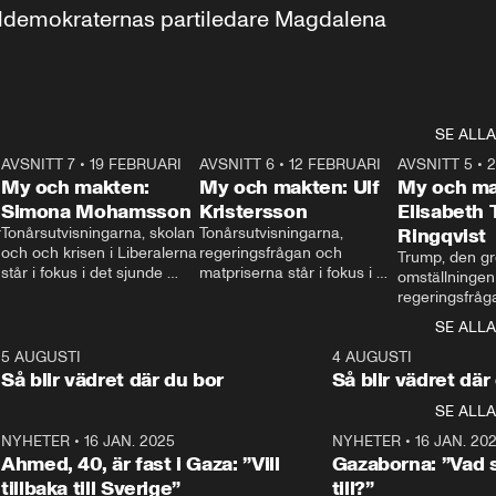
aldemokraternas partiledare Magdalena 
SE ALLA
7
AVSNITT 7
•
19 FEBRUARI
24:30
AVSNITT 6
•
12 FEBRUARI
27:30
AVSNITT 5
•
My och makten:
My och makten: Ulf
My och ma
Simona Mohamsson
Kristersson
Elisabeth
 
Tonårsutvisningarna, skolan 
Tonårsutvisningarna, 
Ringqvist
och och krisen i Liberalerna 
regeringsfrågan och 
Trump, den gr
står i fokus i det sjunde 
matpriserna står i fokus i 
omställningen
avsnittet av ”My och 
det sjätte avsnittet av ”My 
regeringsfråga
makten”. Se när 
och makten”. Se när 
centrum i det 
SE ALLA
Aftonbladets inrikespolitiska 
Aftonbladets inrikespolitiska 
avsnittet av ”
kommentator My 
kommentator My 
6
5 AUGUSTI
1:06
4 AUGUSTI
Makten”. Se nä
Rohwedder ställer 
Rohwedder ställer 
Så blir vädret där du bor
Så blir vädret där
Aftonbladets in
utbildnings- och 
statsminister Ulf Kristersson 
kommentator 
SE ALLA
integrationsminister Simona 
till svars.
Rohwedder stäl
Mohamsson till svars.
Centerpartiets
2
NYHETER
•
16 JAN. 2025
1:01
NYHETER
•
16 JAN. 20
Thand Ring till
Ahmed, 40, är fast i Gaza: ”Vill
Gazaborna: ”Vad s
tillbaka till Sverige”
till?”