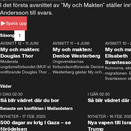
I det första avsnittet av ”My och Makten” ställe
Andersson till svars.
Spela upp
1
Säsong
AVSNITT 12
•
11 JUNI
26:27
AVSNITT 11
•
4 JUNI
23:40
AVSNITT 10
•
My och makten:
My och makten:
My och ma
Douglas Thor
Denice Westerberg
Elisabeth
Moderata 
Ungsvenskarnas 
Svantess
ungdomsförbundet (MUF:s) 
förbundsordförande Denice 
Kvinnorna, ek
ordförande Douglas Thor 
Westerberg gästar My och 
migrationen. E
gästar My och makten. I 
makten. I avsnittet 
Svantesson stäl
avsnittet diskuteras 
diskuteras migrationsfrågan 
när finansmini
Väder
tonårsutvisningarna och hur 
och hur SD ska locka 
Moderaterna ska locka 
kvinnliga väljare. 
I DAG 02:30
1:06
I GÅR 02:30
väljare till valet i höst. 
Så blir vädret där du bor
Så blir vädret där
Senaste om konflikten i Mellanöstern
NYHETER
•
17 FEB. 2025
0:45
NYHETER
•
16 FEB. 20
500 dagar av krig i Gaza – se
Nya vapen till Isr
förödelsen
Trump