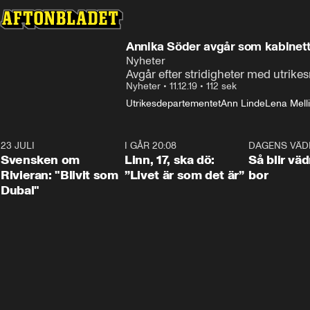
Annika Söder avgår som kabinet
Nyheter
Avgår efter stridigheter med utrikes
Nyheter
•
11.12.19
•
112 sek
Utrikesdepartementet
Ann Linde
Lena Mell
23 JULI
1:42
I GÅR 20:08
4:36
DAGENS VÄD
Svensken om
Linn, 17, ska dö:
Så blir väd
Rivieran: "Blivit som
”Livet är som det är”
bor
Dubai"